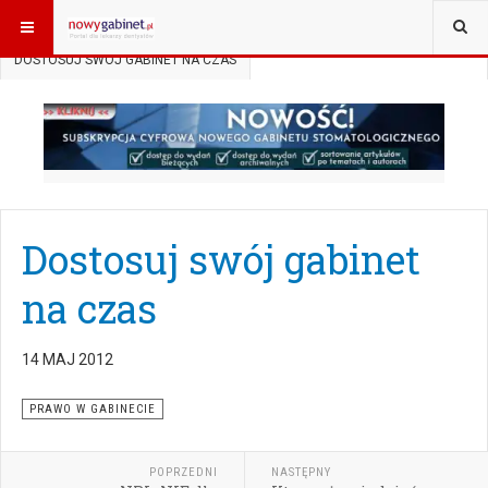
JESTEŚ TUTAJ:
START
AKTUALNOŚCI
PRAWO W GABINECIE
DOSTOSUJ SWÓJ GABINET NA CZAS
Dostosuj swój gabinet
na czas
14 MAJ 2012
PRAWO W GABINECIE
POPRZEDNI
NASTĘPNY