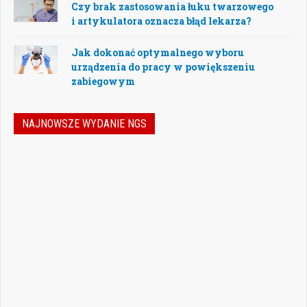
Czy brak zastosowania łuku twarzowego
i artykulatora oznacza błąd lekarza?
Jak dokonać optymalnego wyboru
urządzenia do pracy w powiększeniu
zabiegowym
NAJNOWSZE WYDANIE NGS
Nowoczesna stomatologia to dziś nie tylko
doskonalenie technik leczenia, ale również
umiejętność podejmowania właściwych
decyzji – klinicznych, organizacyjnych i
biznesowych. W najnowszym numerze
„Nowego Gabinetu Stomatologicznego”
przygotowaliśmy zestaw artykułów, które
pomogą
Czytaj więcej