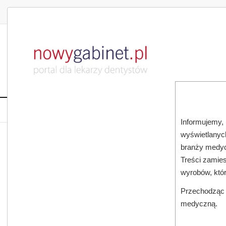
DLA LEKARZA
DLA PACJENTA
PUBLIKACJE NAU
START
AKTUALNOŚCI
MAGAZ
Informujemy, 
wyświetlanych
JESTEŚ TUTAJ:
START
AKTUALNOŚCI
branży medyc
Treści zamies
wyrobów, któ
Przechodząc d
medyczną.