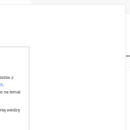
Zaloguj
Zarejestruj
Redakcja
Kontakt
ISH
06
19
CZ
,
SIE
NOWE
IA
KSIĘGARNIA
DO PRAWNIKA
istów z
TA
.
je na temat
dnią wiedzę