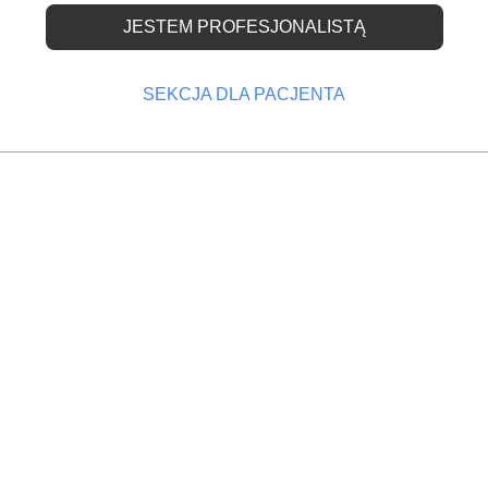
JESTEM PROFESJONALISTĄ
ć – komu powiedzieć?
SEKCJA DLA PACJENTA
OPRZEDNI
NASTĘPNY
 na czas
Stosowanie promieniowania jonizującego
komu jest zobowiązany udzielać informacji o stanie
wiedź na to znajdzie w dwóch artykułach w ustawie 
arza dentysty: art. 31 – dotyczący informowania
h oraz art. 40 – dotyczący informowania innych osób i
obowiązek informowania pacjenta o jego stanie zdrowi