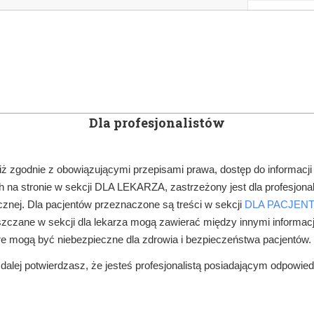
KOWE
NEWSLETTER
DOCTOR&LIFE
ENGL
Dla profesjonalistów
YN
ARTYKUŁY
SUBSKRYPCJA
SZKOLEN
iż zgodnie z obowiązującymi przepisami prawa, dostęp do informacji
 na stronie w sekcji DLA LEKARZA, zastrzeżony jest dla profesjonal
PRAWO W GABINECIE
KTO MOŻE WIEDZIEĆ – KOMU POWIEDZIEĆ?
znej. Dla pacjentów przeznaczone są treści w sekcji
DLA PACJEN
zczane w sekcji dla lekarza mogą zawierać między innymi informac
re mogą być niebezpieczne dla zdrowia i bezpieczeństwa pacjentów.
alej potwierdzasz, że jesteś profesjonalistą posiadającym odpowie