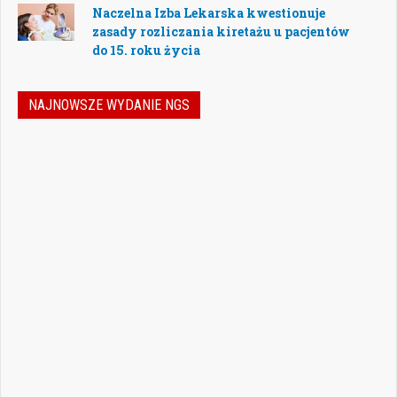
Naczelna Izba Lekarska kwestionuje
zasady rozliczania kiretażu u pacjentów
do 15. roku życia
NAJNOWSZE WYDANIE NGS
Nowoczesna stomatologia to dziś nie tylko
doskonalenie technik leczenia, ale również
umiejętność podejmowania właściwych
decyzji – klinicznych, organizacyjnych i
biznesowych. W najnowszym numerze
„Nowego Gabinetu Stomatologicznego”
przygotowaliśmy zestaw artykułów, które
pomogą
Czytaj więcej