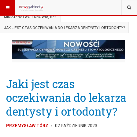
JESTEŚ TUTAJ:
START
AKTUALNOŚCI
MINISTERSTWO ZDROWIA, NFZ
JAKI JEST CZAS OCZEKIWANIA DO LEKARZA DENTYSTY I ORTODONTY?
Jaki jest czas
oczekiwania do lekarza
dentysty i ortodonty?
PRZEMYSŁAW TÓRZ
02 PAŹDZIERNIK 2023