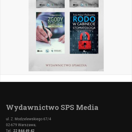
Wydawnictwo SPS Media
ul. Z. Modzelewskiego 67/4
02-679 Warszawa;
Tel.:
22 844 49 42