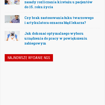
zasady rozliczania kiretażu u pacjentów
do 15. roku życia
Czy brak zastosowania łuku twarzowego
i artykulatora oznacza błąd lekarza?
Jak dokonać optymalnego wyboru
urządzenia do pracy w powiększeniu
zabiegowym
NAJNOWSZE WYDANIE NGS
Nowoczesna stomatologia to dziś nie tylko
doskonalenie technik leczenia, ale również
umiejętność podejmowania właściwych
decyzji – klinicznych, organizacyjnych i
biznesowych. W najnowszym numerze
„Nowego Gabinetu Stomatologicznego”
przygotowaliśmy zestaw artykułów, które