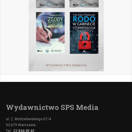
Wydawnictwo SPS Media
ul. Z. Modzelewskiego 67/4
02-679 Warszawa;
Tel.:
22 844 49 42