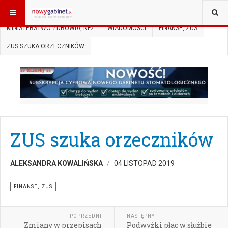
JESTEŚ TUTAJ:
START
AKTUALNOŚCI
MINISTERSTWO ZDROWIA, NFZ
WIADOMOŚCI
FINANSE, ZUS
ZUS SZUKA ORZECZNIKÓW
ZUS szuka orzeczników
ALEKSANDRA KOWALIŃSKA
04 LISTOPAD 2019
FINANSE, ZUS
POPRZEDNI
NASTĘPNY
Zmiany w przepisach
Podwyżki płac w służbie