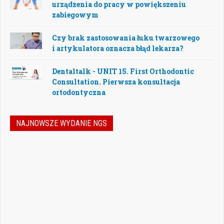
urządzenia do pracy w powiększeniu
zabiegowym
Czy brak zastosowania łuku twarzowego
i artykulatora oznacza błąd lekarza?
Dentaltalk - UNIT 15. First Orthodontic
Consultation. Pierwsza konsultacja
ortodontyczna
NAJNOWSZE WYDANIE NGS
Nowoczesna stomatologia to dziś nie tylko
doskonalenie technik leczenia, ale również
umiejętność podejmowania właściwych
decyzji – klinicznych, organizacyjnych i
biznesowych. W najnowszym numerze
„Nowego Gabinetu Stomatologicznego”
przygotowaliśmy zestaw artykułów, które