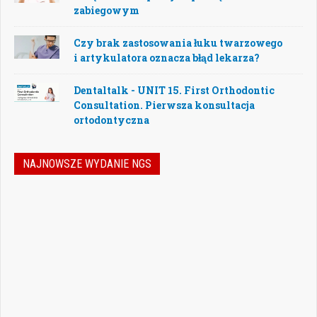
zabiegowym
Czy brak zastosowania łuku twarzowego
i artykulatora oznacza błąd lekarza?
Dentaltalk - UNIT 15. First Orthodontic
Consultation. Pierwsza konsultacja
ortodontyczna
NAJNOWSZE WYDANIE NGS
Nowoczesna stomatologia to dziś nie tylko
doskonalenie technik leczenia, ale również
umiejętność podejmowania właściwych
decyzji – klinicznych, organizacyjnych i
biznesowych. W najnowszym numerze
„Nowego Gabinetu Stomatologicznego”
przygotowaliśmy zestaw artykułów, które
pomogą