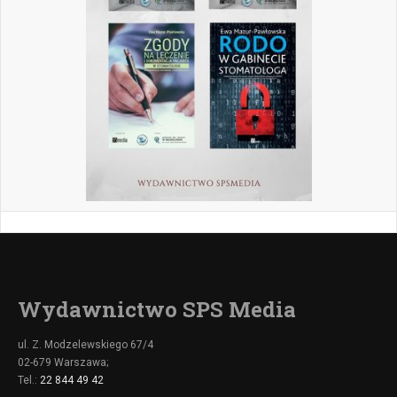
Wydawnictwo SPS Media
ul. Z. Modzelewskiego 67/4
02-679 Warszawa;
Tel.:
22 844 49 42