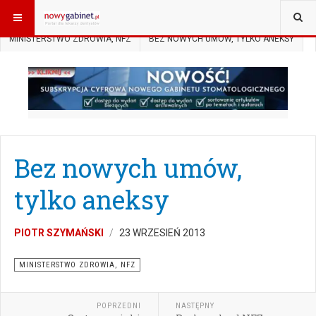
JESTEŚ TUTAJ:
START
AKTUALNOŚCI
MINISTERSTWO ZDROWIA, NFZ
BEZ NOWYCH UMÓW, TYLKO ANEKSY
Bez nowych umów,
tylko aneksy
PIOTR SZYMAŃSKI
23 WRZESIEŃ 2013
MINISTERSTWO ZDROWIA, NFZ
POPRZEDNI
NASTĘPNY