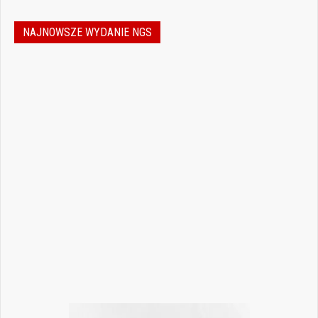
NAJNOWSZE WYDANIE NGS
Jak podejmować właściwe decyzje w
dynamicznie zmieniającej się
rzeczywistości stomatologicznej? Jak
bezpiecznie rozwijać gabinet, inwestować
w nowoczesne technologie i jednocześnie
nie przeoczyć kwestii prawnych, które
mogą mieć kluczowe znaczenie dla
wykonywania zawodu? Odpowiedzi na…
Czytaj więcej