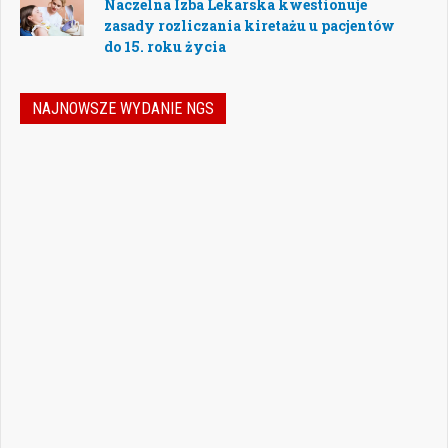
Naczelna Izba Lekarska kwestionuje
zasady rozliczania kiretażu u pacjentów
do 15. roku życia
NAJNOWSZE WYDANIE NGS
Nowoczesna stomatologia to dziś nie tylko
doskonalenie technik leczenia, ale również
umiejętność podejmowania właściwych
decyzji – klinicznych, organizacyjnych i
biznesowych. W najnowszym numerze
„Nowego Gabinetu Stomatologicznego”
przygotowaliśmy zestaw artykułów, które
pomogą
Czytaj więcej