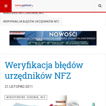
JESTEŚ TUTAJ:
START
AKTUALNOŚCI
MINISTERSTWO ZDROWIA, NFZ
WERYFIKACJA BŁĘDÓW URZĘDNIKÓW NFZ
Weryfikacja błędów
urzędników NFZ
21 LISTOPAD 2011
MINISTERSTWO ZDROWIA, NFZ