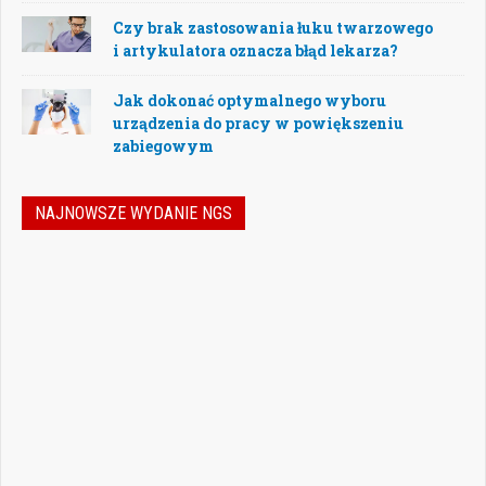
Czy brak zastosowania łuku twarzowego
i artykulatora oznacza błąd lekarza?
Jak dokonać optymalnego wyboru
urządzenia do pracy w powiększeniu
zabiegowym
NAJNOWSZE WYDANIE NGS
Nowoczesna stomatologia to dziś nie tylko
doskonalenie technik leczenia, ale również
umiejętność podejmowania właściwych
decyzji – klinicznych, organizacyjnych i
biznesowych. W najnowszym numerze
„Nowego Gabinetu Stomatologicznego”
przygotowaliśmy zestaw artykułów, które
pomogą