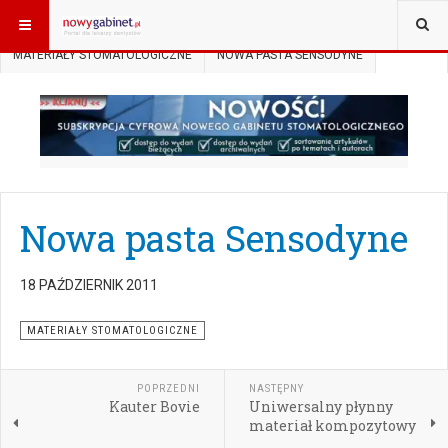
JESTEŚ TUTAJ:
START
AKTUALNOŚCI
MATERIAŁY STOMATOLOGICZNE
NOWA PASTA SENSODYNE
Nowa pasta Sensodyne
18 PAŹDZIERNIK 2011
MATERIAŁY STOMATOLOGICZNE
POPRZEDNI
NASTĘPNY
Kauter Bovie
Uniwersalny płynny
materiał kompozytowy