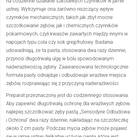
na codzienne działanie szkodliwych czynników w jamie
ustnej. Wytrzymuje ona zarówno niszczący wpływ
czynników mechanicznych, takich jak zbyt mocne
szczotkowanie zębów, jak i chemicznych czynników
pokarmowych, czyli kwasów zawartych między innymi w
napojach typu cola czy sok grejpfrutowy. Badania
udowadniają, że ta pasta, stosowana dwa razy dziennie,
przynosi długotrwałą ulgę w bólu spowodowanym
nadwrażliwością zębiny. Zaawansowana technologicznie
formuła pasty odnajduje i odbudowuje wrażliwe miejsca
zębów, rozprawiając się z przyczyną nadwrażliwości.
Preparat przeznaczony jest do codziennego stosowania.
Aby zapewnić długotrwałą ochronę dla wrażliwych zębów,
najlepiej szczotkować zęby pastą „Sensodyne Odbudowa
i Ochrona” dwa razy dziennie, nakładając na szczoteczkę
około 2 cm pasty. Podczas mycia zębów może pojawić
się w jamie ustnej delikatne uczucie ciepła, które jest