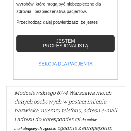
marketingowych prowadzonych za
wyrobów, które mogą być niebezpieczne dla
zdrowia i bezpieczeństwa pacjentów.
pomocą urządzeń telefonicznych).
Przechodząc dalej potwierdzasz, że jesteś
profesjonalistą posiadającym odpowiednią
wiedzę medyczną.
JESTEM
PROFESJONALISTĄ
ZGODY
zgoda na przetwarzanie danych osobowych:
SEKCJA DLA PACJENTA
Wyrażam zgodę na przetwarzanie przez
SPS - Piotr Szymański, ul.
Modzelewskiego 67/4 Warszawa moich
danych osobowych w postaci imienia,
nazwiska, nuemru telefonu, adresu e-mail
i adresu do korespondencji
do celów
zgodnie z europejskim
marketingowych zgodnie