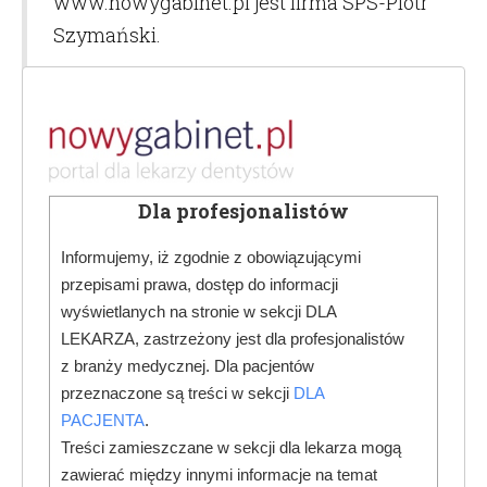
www.nowygabinet.pl jest firma SPS-Piotr
Szymański.
6. Osoba zamawiająca Dentoletter musi
wyrazić trzy niezalezne zgody na:
zgodę na przetwarzanie danych i
potwierdzenie zapoznania się z
Dla profesjonalistów
informacją o przetwarzaniu danych;
Informujemy, iż zgodnie z obowiązującymi
zgoda na otrzymywanie maili (zgoda
przepisami prawa, dostęp do informacji
na przetwarzanie danych osobowych
wyświetlanych na stronie w sekcji DLA
w celach marketingowych
LEKARZA, zastrzeżony jest dla profesjonalistów
z branży medycznej. Dla pacjentów
prowadzonych drogą elektroniczną);
przeznaczone są treści w sekcji
DLA
zgoda na marketing telefoniczny
PACJENTA
.
(zgoda na przetwarzanie danych
Treści zamieszczane w sekcji dla lekarza mogą
osobowych w celach
zawierać między innymi informacje na temat