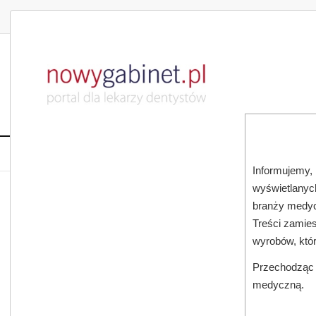
DLA LEKARZA
DLA PACJENTA
PUBLIKACJE NAU
START
AKTUALNOŚCI
MAGAZ
Informujemy, 
wyświetlanych
JESTEŚ TUTAJ:
START
AKTUALNOŚCI
branży medyc
Treści zamies
wyrobów, któ
Przechodząc d
medyczną.