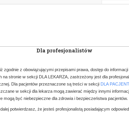
KOWE
NEWSLETTER
DOCTOR&LIFE
ENGL
Dla profesjonalistów
YN
ARTYKUŁY
SUBSKRYPCJA
SZKOLEN
iż zgodnie z obowiązującymi przepisami prawa, dostęp do informacji
 na stronie w sekcji DLA LEKARZA, zastrzeżony jest dla profesjonal
FINANSE, ZUS
ZUS POMOŻE DENTYSTOM DOTKNIĘTYM PRZEZ PO
znej. Dla pacjentów przeznaczone są treści w sekcji
DLA PACJEN
zczane w sekcji dla lekarza mogą zawierać między innymi informac
re mogą być niebezpieczne dla zdrowia i bezpieczeństwa pacjentów.
alej potwierdzasz, że jesteś profesjonalistą posiadającym odpowie