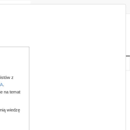
Zaloguj
Zarejestruj
Redakcja
Kontakt
ISH
07
19
PT
,
SIE
NOWE
IA
KSIĘGARNIA
DO PRAWNIKA
istów z
WÓDŹ
TA
.
je na temat
dnią wiedzę