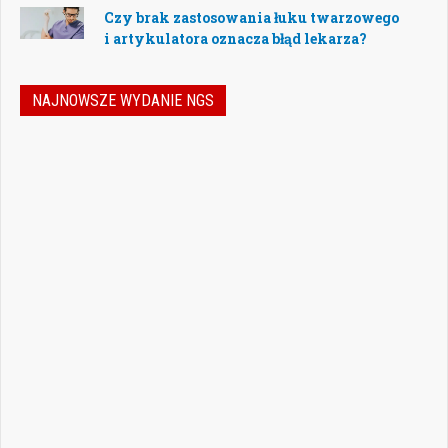
Czy brak zastosowania łuku twarzowego
i artykulatora oznacza błąd lekarza?
NAJNOWSZE WYDANIE NGS
Nowoczesna stomatologia to dziś nie tylko
doskonalenie technik leczenia, ale również
umiejętność podejmowania właściwych
decyzji – klinicznych, organizacyjnych i
biznesowych. W najnowszym numerze
„Nowego Gabinetu Stomatologicznego”
przygotowaliśmy zestaw artykułów, które
pomogą
Czytaj więcej