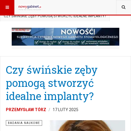
JESTEŚ TUTAJ:
START
AKTUALNOŚCI
BADANIA NAUKOWE
CZY ŚWIŃSKIE ZĘBY POMOGĄ STWORZYĆ IDEALNE IMPLANTY?
Czy świńskie zęby
pomogą stworzyć
idealne implanty?
PRZEMYSŁAW TÓRZ
17 LUTY 2025
BADANIA NAUKOWE