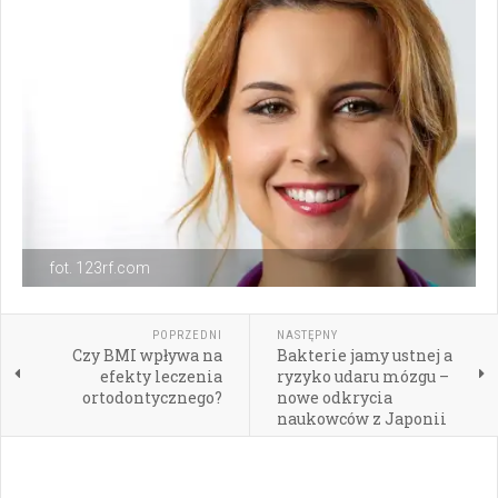
fot. 123rf.com
POPRZEDNI
NASTĘPNY
Czy BMI wpływa na
Bakterie jamy ustnej a
efekty leczenia
ryzyko udaru mózgu –
ortodontycznego?
nowe odkrycia
naukowców z Japonii