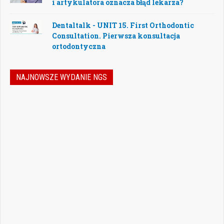
i artykulatora oznacza błąd lekarza?
Dentaltalk - UNIT 15. First Orthodontic
Consultation. Pierwsza konsultacja
ortodontyczna
NAJNOWSZE WYDANIE NGS
Nowoczesna stomatologia to dziś nie tylko
doskonalenie technik leczenia, ale również
umiejętność podejmowania właściwych
decyzji – klinicznych, organizacyjnych i
biznesowych. W najnowszym numerze
„Nowego Gabinetu Stomatologicznego”
przygotowaliśmy zestaw artykułów, które
pomogą
Czytaj więcej