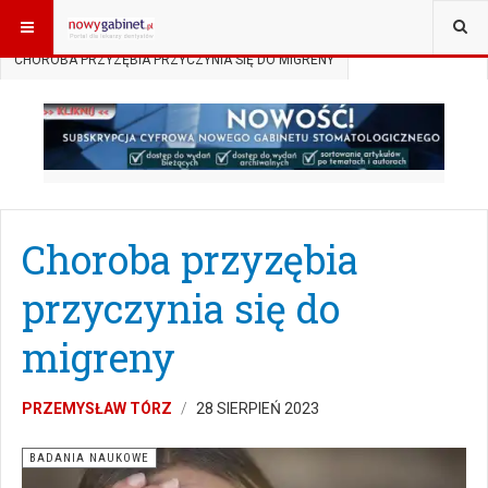
JESTEŚ TUTAJ:
START
AKTUALNOŚCI
BADANIA NAUKOWE
CHOROBA PRZYZĘBIA PRZYCZYNIA SIĘ DO MIGRENY
Choroba przyzębia
przyczynia się do
migreny
PRZEMYSŁAW TÓRZ
28 SIERPIEŃ 2023
BADANIA NAUKOWE