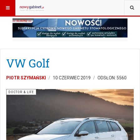
JESTEŚ TUTAJ:
START
DOCTOR&LIFE
VW GOLF
VW Golf
PIOTR SZYMAŃSKI
10 CZERWIEC 2019
ODSŁON: 5560
DOCTOR & LIFE