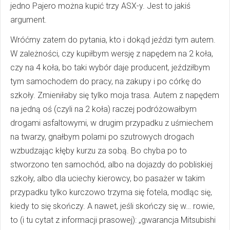
jedno Pajero można kupić trzy ASX-y. Jest to jakiś
argument.
Wróćmy zatem do pytania, kto i dokąd jeździ tym autem.
W zależności, czy kupiłbym wersję z napędem na 2 koła,
czy na 4 koła, bo taki wybór daje producent, jeździłbym
tym samochodem do pracy, na zakupy i po córkę do
szkoły. Zmieniłaby się tylko moja trasa. Autem z napędem
na jedną oś (czyli na 2 koła) raczej podróżowałbym
drogami asfaltowymi, w drugim przypadku z uśmiechem
na twarzy, gnałbym polami po szutrowych drogach
wzbudzając kłęby kurzu za sobą. Bo chyba po to
stworzono ten samochód, albo na dojazdy do pobliskiej
szkoły, albo dla uciechy kierowcy, bo pasażer w takim
przypadku tylko kurczowo trzyma się fotela, modląc się,
kiedy to się skończy. A nawet, jeśli skończy się w… rowie,
to (i tu cytat z informacji prasowej): „gwarancja Mitsubishi