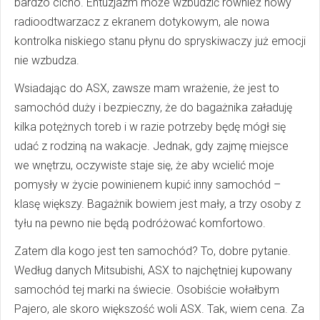
bardzo cicho. Entuzjazm może wzbudzić również nowy
radioodtwarzacz z ekranem dotykowym, ale nowa
kontrolka niskiego stanu płynu do spryskiwaczy już emocji
nie wzbudza.
Wsiadając do ASX, zawsze mam wrażenie, że jest to
samochód duży i bezpieczny, że do bagażnika załaduję
kilka potężnych toreb i w razie potrzeby będę mógł się
udać z rodziną na wakacje. Jednak, gdy zajmę miejsce
we wnętrzu, oczywiste staje się, że aby wcielić moje
pomysły w życie powinienem kupić inny samochód –
klasę większy. Bagażnik bowiem jest mały, a trzy osoby z
tyłu na pewno nie będą podróżować komfortowo.
Zatem dla kogo jest ten samochód? To, dobre pytanie.
Według danych Mitsubishi, ASX to najchętniej kupowany
samochód tej marki na świecie. Osobiście wołałbym
Pajero, ale skoro większość woli ASX. Tak, wiem cena. Za