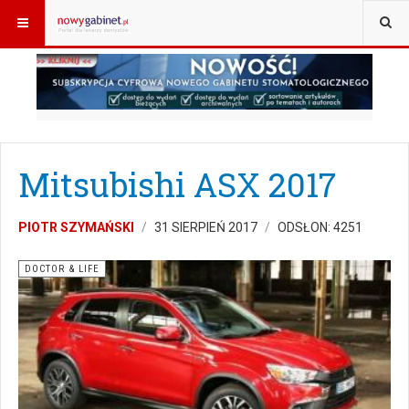
JESTEŚ TUTAJ:
START
DOCTOR&LIFE
MITSUBISHI ASX 2017
Mitsubishi ASX 2017
PIOTR SZYMAŃSKI
31 SIERPIEŃ 2017
ODSŁON: 4251
DOCTOR & LIFE