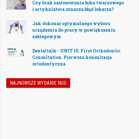
Czy brak zastosowania łuku twarzowego
i artykulatora oznacza błąd lekarza?
Jak dokonać optymalnego wyboru
urządzenia do pracy w powiększeniu
zabiegowym
Dentaltalk - UNIT 15. First Orthodontic
Consultation. Pierwsza konsultacja
ortodontyczna
NAJNOWSZE WYDANIE NGS
Jak podejmować właściwe decyzje w
dynamicznie zmieniającej się
rzeczywistości stomatologicznej? Jak
bezpiecznie rozwijać gabinet, inwestować
w nowoczesne technologie i jednocześnie
nie przeoczyć kwestii prawnych, które