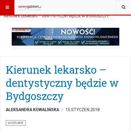
JESTEŚ TUTAJ:
START
AKTUALNOŚCI
UCZELNIE
KIERUNEK LEKARSKO – DENTYSTYCZNY BĘDZIE W BYDGOSZCZY
Kierunek lekarsko –
dentystyczny będzie w
Bydgoszczy
ALEKSANDRA KOWALIŃSKA
15 STYCZEŃ 2018
UCZELNIE