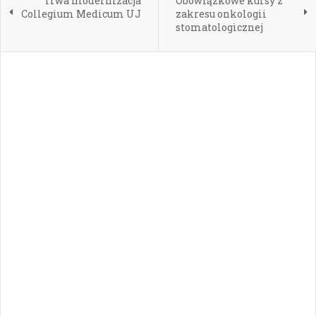
Trwa modernizacja
Obowiązkowe kursy z
Collegium Medicum UJ
zakresu onkologii
stomatologicznej