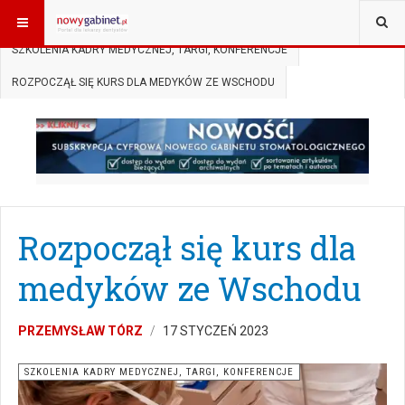
JESTEŚ TUTAJ:
START
AKTUALNOŚCI
SZKOLENIA KADRY MEDYCZNEJ, TARGI, KONFERENCJE
ROZPOCZĄŁ SIĘ KURS DLA MEDYKÓW ZE WSCHODU
Rozpoczął się kurs dla
medyków ze Wschodu
PRZEMYSŁAW TÓRZ
17 STYCZEŃ 2023
SZKOLENIA KADRY MEDYCZNEJ, TARGI, KONFERENCJE