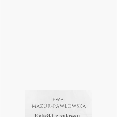
Nowoczesna stomatologia to dziś nie tylko
doskonalenie technik leczenia, ale również
umiejętność podejmowania właściwych
decyzji – klinicznych, organizacyjnych i
biznesowych. W najnowszym numerze
„Nowego Gabinetu Stomatologicznego”
przygotowaliśmy zestaw artykułów, które
pomogą
Czytaj więcej