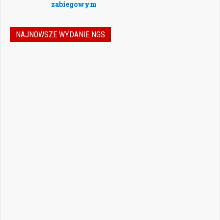
zabiegowym
NAJNOWSZE WYDANIE NGS
Jak podejmować właściwe decyzje w
dynamicznie zmieniającej się
rzeczywistości stomatologicznej? Jak
bezpiecznie rozwijać gabinet, inwestować
w nowoczesne technologie i jednocześnie
nie przeoczyć kwestii prawnych, które
mogą mieć kluczowe znaczenie dla
wykonywania zawodu? Odpowiedzi na…
Czytaj więcej