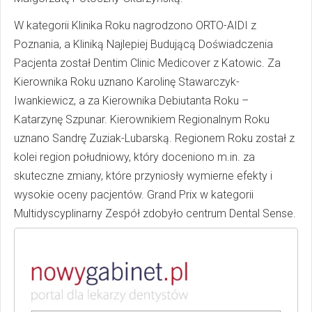
W kategorii Klinika Roku nagrodzono ORTO-AIDI z
Poznania, a Kliniką Najlepiej Budującą Doświadczenia
Pacjenta został Dentim Clinic Medicover z Katowic. Za
Kierownika Roku uznano Karolinę Stawarczyk-
Iwankiewicz, a za Kierownika Debiutanta Roku –
Katarzynę Szpunar. Kierownikiem Regionalnym Roku
uznano Sandrę Zuziak-Lubarską. Regionem Roku został z
kolei region południowy, który doceniono m.in. za
skuteczne zmiany, które przyniosły wymierne efekty i
wysokie oceny pacjentów. Grand Prix w kategorii
Multidyscyplinarny Zespół zdobyło centrum Dental Sense.
Galę wręczenia nagród, razem z Wiolettą Januszczyk,
poprowadził Marcin Prokop. Dzięki temu wydarzenie
obfitowało w humor i dobrą atmosferę. Sami nagradzani
natomiast z ogromnym entuzjazmem odbierali swoje
statuetki, nieraz przy gromkich brawach.