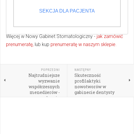
Wydarzenie „Rytuał uśmiechu. Konferencja
stomatologiczna 2021. Współpraca standardem
SEKCJA DLA PACJENTA
nowoczesnej stomatologii” odbyło się w Arche Hotel
Krakowska w Warszawie.
Więcej w Nowy Gabinet Stomatologiczny -
jak zamówić
prenumeratę,
lub kup
prenumeratę w naszym sklepie.
POPRZEDNI
NASTĘPNY
Najtrudniejsze
Skuteczność
wyzwanie
profilaktyki
współczesnych
nowotworów w
menedżerów -
gabinecie dentysty
zarządzanie