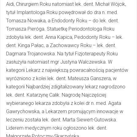
Aidi, Chirurgiem Roku natomiast lek. dent. Michał Wójcik,
tytuł Implantologa Roku powędrował do dra n. med.
Tomasza Nowaka, a Endodonty Roku – do lek. dent.
Tomasza Pieróga. Statuetkę Periodontologa Roku
zdobyła lek. dent. Anna Kapica, Pedodonty Roku – lek.
dent. Kinga Pałac, a Zachowawcy Roku – lek. dent.
Dagmara Trojanowska. Na tytuł Fizjoterapeuty Roku
zasłużyła natomiast mgr Justyna Walczewska. W
kategorii Lekarz z największą powracalnością pacjentów
wyróżniono z kolei lek. dent. Mateusza Ganszera, w
kategorii Najbardziej zdigitalizowany lekarz nagrodzono
lek. dent. Katarzynę Calik. Nagrodę Najczęściej
wybieranego lekarza zdobyła z kolei dr n. med. Agata
Gawrychowska, a Lekarzem promującym innowacje w
leczeniu została lek. dent. Marta Siewert-Gutowska.
Liderem medycznym roku ogłoszono lek. dent.
Małgorzatę Potoczny-Skarzyńską.