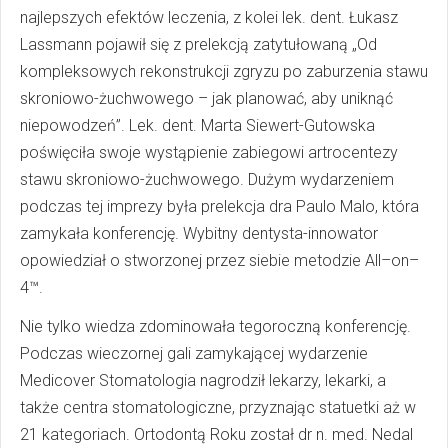
najlepszych efektów leczenia, z kolei lek. dent. Łukasz
Lassmann pojawił się z prelekcją zatytułowaną „Od
kompleksowych rekonstrukcji zgryzu po zaburzenia stawu
skroniowo-żuchwowego – jak planować, aby uniknąć
niepowodzeń”. Lek. dent. Marta Siewert-Gutowska
poświęciła swoje wystąpienie zabiegowi artrocentezy
stawu skroniowo-żuchwowego. Dużym wydarzeniem
podczas tej imprezy była prelekcja dra Paulo Malo, która
zamykała konferencję. Wybitny dentysta-innowator
opowiedział o stworzonej przez siebie metodzie All–on–
4™.
Nie tylko wiedza zdominowała tegoroczną konferencję.
Podczas wieczornej gali zamykającej wydarzenie
Medicover Stomatologia nagrodził lekarzy, lekarki, a
także centra stomatologiczne, przyznając statuetki aż w
21 kategoriach. Ortodontą Roku został dr n. med. Nedal