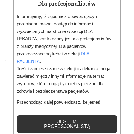
Dla profesjonalistów
– Rozwój Medicover Stomatologia nie byłby możliwy bez
Informujemy, iż zgodnie z obowiązującymi
ludzi z wizją i ich pasji do stomatologii oraz medycyny. To
przepisami prawa, dostęp do informacji
właśnie lekarze i menedżerowie budują naszą markę,
wyświetlanych na stronie w sekcji DLA
sprawiają, że wyróżniamy się na rynku i z odwagą
LEKARZA, zastrzeżony jest dla profesjonalistów
realizujemy kolejne przedsięwzięcia. Tą nagrodą
z branży medycznej. Dla pacjentów
doceniamy ogrom pracy i wysiłku, dzięki którym możliwy
przeznaczone są treści w sekcji
DLA
jest sukces rynkowy Medicover Stomatologia. Tak
PACJENTA
.
szerokie i zróżnicowane grono dentystów i dentystek, a
Treści zamieszczane w sekcji dla lekarza mogą
także klinik i menedżerów pokazuje, że pod skrzydłami
zawierać między innymi informacje na temat
naszej marki znajdują się dziś najlepsi eksperci będący
wyrobów, które mogą być niebezpieczne dla
prekursorami postępu polskiej dentystyki i tego, jak
zdrowia i bezpieczeństwa pacjentów.
postrzegane jest dziś samo leczenie. To dzięki temu
Przechodząc dalej potwierdzasz, że jesteś
zaangażowaniu kończymy rok z ponad 300 fotelami,
profesjonalistą posiadającym odpowiednią
czekającymi na naszych pacjentów – mówi Wioletta
wiedzę medyczną.
JESTEM
Januszczyk.
PROFESJONALISTĄ