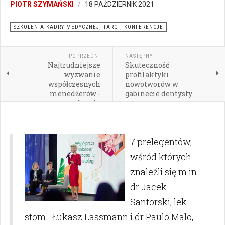
PIOTR SZYMAŃSKI
18 PAŹDZIERNIK 2021
SZKOLENIA KADRY MEDYCZNEJ, TARGI, KONFERENCJE
POPRZEDNI
NASTĘPNY
Najtrudniejsze
Skuteczność
wyzwanie
profilaktyki
współczesnych
nowotworów w
menedżerów -
gabinecie dentysty
zarządzanie
7 prelegentów,
wśród których
znaleźli się m.in.
dr Jacek
Santorski, lek.
stom. Łukasz Lassmann i dr Paulo Malo,