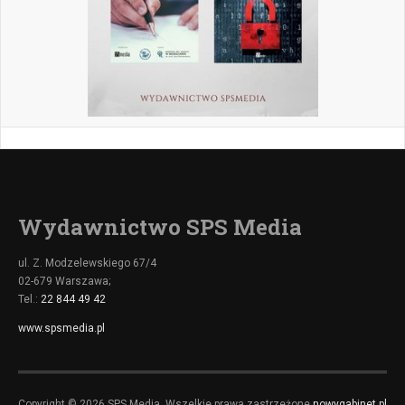
Wydawnictwo SPS Media
ul. Z. Modzelewskiego 67/4
02-679 Warszawa;
Tel.:
22 844 49 42
www.spsmedia.pl
Copyright © 2026 SPS Media. Wszelkie prawa zastrzeżone
nowygabinet.pl