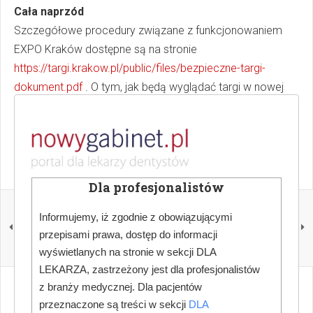
Cała naprzód
Szczegółowe procedury związane z funkcjonowaniem
EXPO Kraków dostępne są na stronie
https://targi.krakow.pl/public/files/bezpieczne-targi-
dokument.pdf
. O tym, jak będą wyglądać targi w nowej
odsłonie organizatorzy opowiedzą podczas konferencji
online „Targi NEW REALITY”, która odbędzie się na
początku przyszłego tygodnia.
Dla profesjonalistów
POPRZEDNI
NASTĘPNY
KRAKDENT we
Zmiany w organizacji
Informujemy, iż zgodnie z obowiązującymi
wrześniu - ODWOŁANY
najważniejszych targów
przepisami prawa, dostęp do informacji
stomatologicznych
wyświetlanych na stronie w sekcji DLA
LEKARZA, zastrzeżony jest dla profesjonalistów
z branży medycznej. Dla pacjentów
przeznaczone są treści w sekcji
DLA