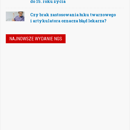
do 15. roku życia
Czy brak zastosowania łuku twarzowego
i artykulatora oznacza błąd lekarza?
NAJNOWSZE WYDANIE NGS
Nowoczesna stomatologia to dziś nie tylko
doskonalenie technik leczenia, ale również
umiejętność podejmowania właściwych
decyzji – klinicznych, organizacyjnych i
biznesowych. W najnowszym numerze
„Nowego Gabinetu Stomatologicznego”
przygotowaliśmy zestaw artykułów, które
pomogą
Czytaj więcej