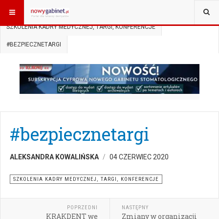
JESTEŚ TUTAJ:
START
AKTUALNOŚCI
SZKOLENIA KADRY MEDYCZNEJ, TARGI, KONFERENCJE
#BEZPIECZNETARGI
#bezpiecznetargi
ALEKSANDRA KOWALIŃSKA
04 CZERWIEC 2020
SZKOLENIA KADRY MEDYCZNEJ, TARGI, KONFERENCJE
POPRZEDNI
NASTĘPNY
KRAKDENT we
Zmiany w organizacji