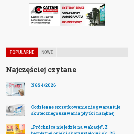
POPULARNE
NOWE
Najczęściej czytane
NGS 4/2026
Codzienne szczotkowanie nie gwarantuje
skutecznego usuwania płytki nazębnej
„Próchnica nie jedzie na wakacje”. Z
bezpłatnej opieki skorzystało już ok. 25