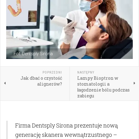
Fot. Dentsply Sirona
POPRZEDNI
NASTĘPNY
Jak dbać o czystość
Lampy Bioptron w
alignerów?
stomatologii a
łagodzenie bólu podczas
zabiegu
Firma Dentsply Sirona prezentuje nową
generację skanera wewnątrzustnego –