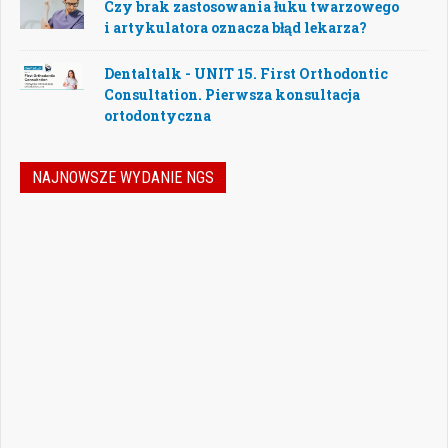
Czy brak zastosowania łuku twarzowego
i artykulatora oznacza błąd lekarza?
Dentaltalk - UNIT 15. First Orthodontic
Consultation. Pierwsza konsultacja
ortodontyczna
NAJNOWSZE WYDANIE NGS
Nowoczesna stomatologia to dziś nie tylko
doskonalenie technik leczenia, ale również
umiejętność podejmowania właściwych
decyzji – klinicznych, organizacyjnych i
biznesowych. W najnowszym numerze
„Nowego Gabinetu Stomatologicznego”
przygotowaliśmy zestaw artykułów, które
pomogą
Czytaj więcej