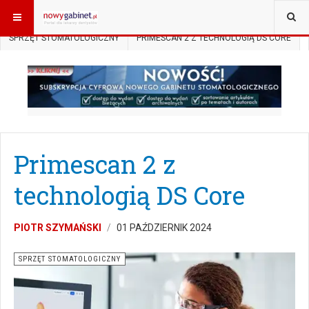
JESTEŚ TUTAJ:
START
AKTUALNOŚCI
SPRZĘT STOMATOLOGICZNY
PRIMESCAN 2 Z TECHNOLOGIĄ DS CORE
Primescan 2 z
technologią DS Core
PIOTR SZYMAŃSKI
01 PAŹDZIERNIK 2024
SPRZĘT STOMATOLOGICZNY