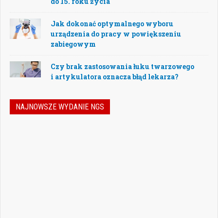
do 15. roku życia
Jak dokonać optymalnego wyboru
urządzenia do pracy w powiększeniu
zabiegowym
Czy brak zastosowania łuku twarzowego
i artykulatora oznacza błąd lekarza?
NAJNOWSZE WYDANIE NGS
Nowoczesna stomatologia to dziś nie tylko
doskonalenie technik leczenia, ale również
umiejętność podejmowania właściwych
decyzji – klinicznych, organizacyjnych i
biznesowych. W najnowszym numerze
„Nowego Gabinetu Stomatologicznego”
przygotowaliśmy zestaw artykułów, które
pomogą