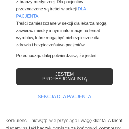
z branży medycznej. Dla pacjentów
etapie zapytania ofertowego sprecyzować ile rękawów
przeznaczone są treści w sekcji
DLA
chcesz zamontować, oraz jakie instrumenty mają się
PACJENTA
.
znaleźć na każdym z nich. Miej świadomość, że nie
Treści zamieszczane w sekcji dla lekarza mogą
zawsze musi to mieć odzwierciedlenie w cenie. Jeśli nie
zawierać między innymi informacje na temat
chcesz wyposażać unitu w maksymalną ilość rękawów
wyrobów, które mogą być niebezpieczne dla
od razu po zakupie, zapytaj czy unit ma możliwość
zdrowia i bezpieczeństwa pacjentów.
rozbudowy.
Przechodząc dalej potwierdzasz, że jesteś
Koszty ukryte
profesjonalistą posiadającym odpowiednią
wiedzę medyczną.
Czy spotkałeś się kiedyś z sytuacją, że całkowita wartość
JESTEM
PROFESJONALISTĄ
końcowa zamówienia różniła się od ceny w „super
ofercie” lub „ekstra promocji” ? Było tak dlatego, że
SEKCJA DLA PACJENTA
sprzedawca maksymalnie odchudził proponowany
sprzęt. Taki zabieg jest bardzo wygodny dla
sprzedającego – jego cena wyróżnia się na tle
konkurencji i niewątpliwie przyciąga uwagę klienta. A klient
złapany na taki haczyk dopłaca za końcówki, kompresor,