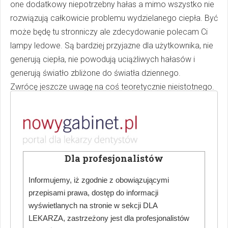
one dodatkowy niepotrzebny hałas a mimo wszystko nie
rozwiązują całkowicie problemu wydzielanego ciepła. Być
może będę tu stronniczy ale zdecydowanie polecam Ci
lampy ledowe. Są bardziej przyjazne dla użytkownika, nie
generują ciepła, nie powodują uciążliwych hałasów i
generują światło zbliżone do światła dziennego.
Zwrócę jeszcze uwagę na coś teoretycznie nieistotnego.
Proponuję Ci wybierać lampy zamknięte – z obudową
odbłyśnika. Rzecz teoretycznie błaha ale z punktu
widzenia higieny pozwala oszczędzić czas potrzebny na
usuwanie kurzu z lustra, a lustro jest elementem, który
naprawdę ciężko utrzymać w czystości.
Dla profesjonalistów
Elastyczność
Informujemy, iż zgodnie z obowiązującymi
przepisami prawa, dostęp do informacji
Pamiętaj, że prawie każdy unit dostępny na rynku może
wyświetlanych na stronie w sekcji DLA
być modyfikowany i dostosowany pod Twoje
LEKARZA, zastrzeżony jest dla profesjonalistów
oczekiwania. W większości przypadków możesz na