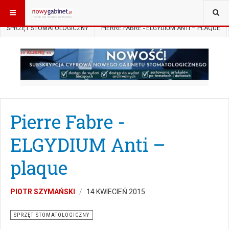
JESTEŚ TUTAJ:
START
AKTUALNOŚCI
SPRZĘT STOMATOLOGICZNY
PIERRE FABRE - ELGYDIUM ANTI – PLAQUE
Pierre Fabre -
ELGYDIUM Anti –
plaque
PIOTR SZYMAŃSKI
14 KWIECIEŃ 2015
SPRZĘT STOMATOLOGICZNY