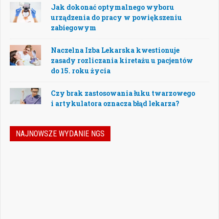
Jak dokonać optymalnego wyboru
urządzenia do pracy w powiększeniu
zabiegowym
Naczelna Izba Lekarska kwestionuje
zasady rozliczania kiretażu u pacjentów
do 15. roku życia
Czy brak zastosowania łuku twarzowego
i artykulatora oznacza błąd lekarza?
NAJNOWSZE WYDANIE NGS
Nowoczesna stomatologia to dziś nie tylko
doskonalenie technik leczenia, ale również
umiejętność podejmowania właściwych
decyzji – klinicznych, organizacyjnych i
biznesowych. W najnowszym numerze
„Nowego Gabinetu Stomatologicznego”