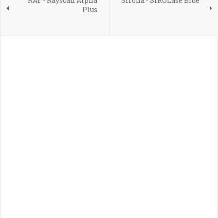
RAY - Rayscan Alpha
Sirona - SIROLase Blue
Plus