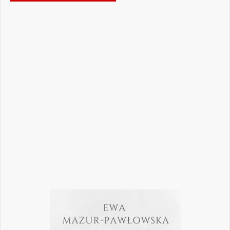
Jak podejmować właściwe decyzje w
dynamicznie zmieniającej się
rzeczywistości stomatologicznej? Jak
bezpiecznie rozwijać gabinet, inwestować
w nowoczesne technologie i jednocześnie
nie przeoczyć kwestii prawnych, które
mogą mieć kluczowe znaczenie dla
wykonywania zawodu? Odpowiedzi na…
Czytaj więcej