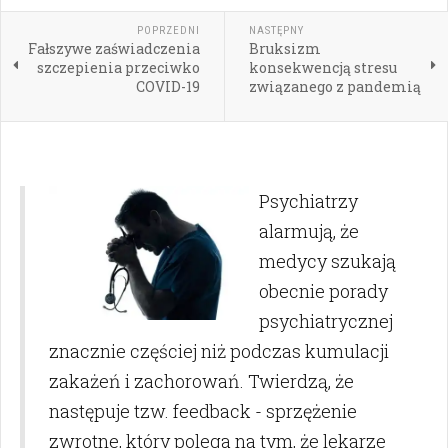
POPRZEDNI
NASTĘPNY
Fałszywe zaświadczenia
Bruksizm
szczepienia przeciwko
konsekwencją stresu
COVID-19
związanego z pandemią
Psychiatrzy
alarmują, że
medycy szukają
obecnie porady
psychiatrycznej
znacznie częściej niż podczas kumulacji
zakażeń i zachorowań. Twierdzą, że
następuje tzw. feedback - sprzężenie
zwrotne, który polega na tym, że lekarze