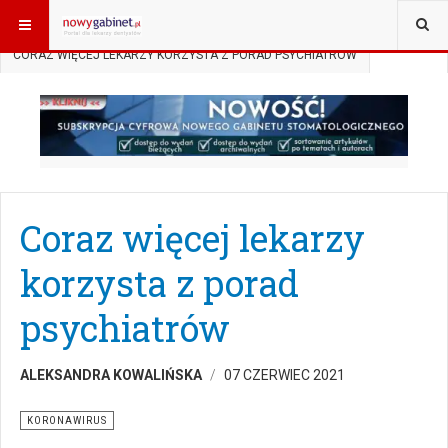
JESTEŚ TUTAJ:
START
AKTUALNOŚCI
KORONAWIRUS
CORAZ WIĘCEJ LEKARZY KORZYSTA Z PORAD PSYCHIATRÓW
Coraz więcej lekarzy
korzysta z porad
psychiatrów
ALEKSANDRA KOWALIŃSKA
07 CZERWIEC 2021
KORONAWIRUS