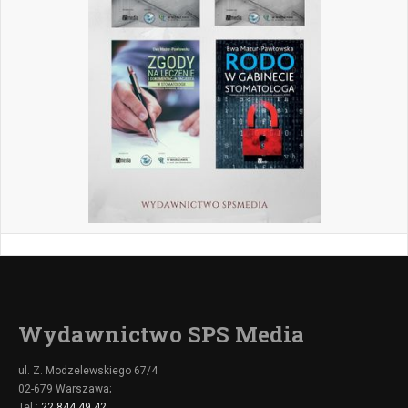
Wydawnictwo SPS Media
ul. Z. Modzelewskiego 67/4
02-679 Warszawa;
Tel.:
22 844 49 42