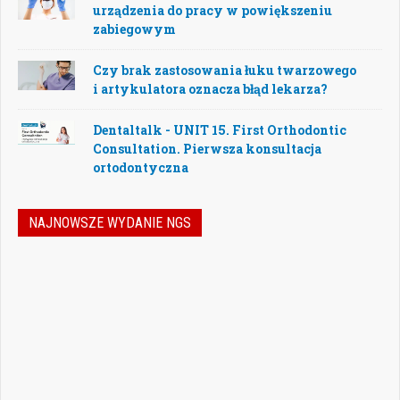
urządzenia do pracy w powiększeniu
zabiegowym
Czy brak zastosowania łuku twarzowego
i artykulatora oznacza błąd lekarza?
Dentaltalk - UNIT 15. First Orthodontic
Consultation. Pierwsza konsultacja
ortodontyczna
NAJNOWSZE WYDANIE NGS
Nowoczesna stomatologia to dziś nie tylko
doskonalenie technik leczenia, ale również
umiejętność podejmowania właściwych
decyzji – klinicznych, organizacyjnych i
biznesowych. W najnowszym numerze
„Nowego Gabinetu Stomatologicznego”
przygotowaliśmy zestaw artykułów, które