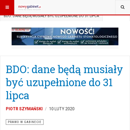
JESTEŚ TUTAJ:
START
AKTUALNOŚCI
PRAWO W GABINECIE
BDO: DANE BĘDĄ MUSIAŁY BYĆ UZUPEŁNIONE DO 31 LIPCA
BDO: dane będą musiały
być uzupełnione do 31
lipca
PIOTR SZYMAŃSKI
10 LUTY 2020
PRAWO W GABINECIE