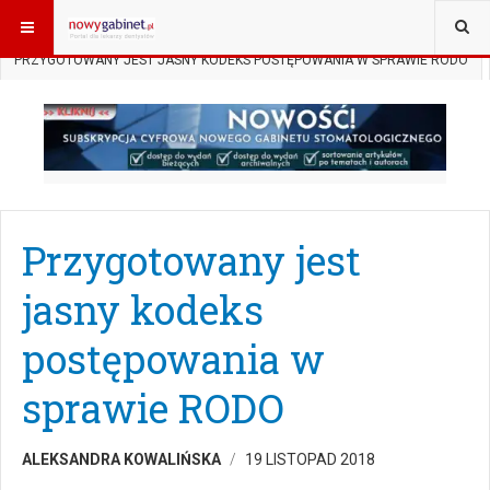
JESTEŚ TUTAJ:
START
AKTUALNOŚCI
PRAWO W GABINECIE
PRZYGOTOWANY JEST JASNY KODEKS POSTĘPOWANIA W SPRAWIE RODO
Przygotowany jest
jasny kodeks
postępowania w
sprawie RODO
ALEKSANDRA KOWALIŃSKA
19 LISTOPAD 2018