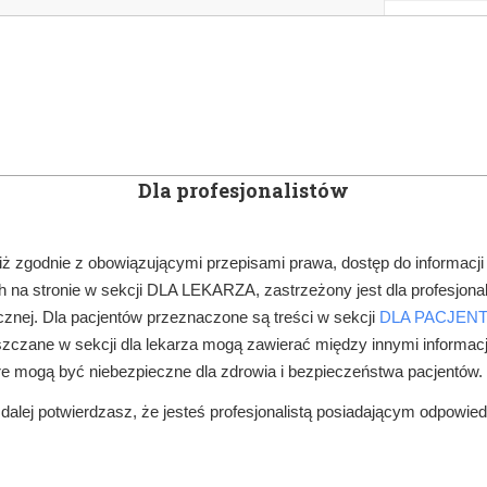
KOWE
NEWSLETTER
DOCTOR&LIFE
ENGL
Dla profesjonalistów
YN
ARTYKUŁY
SUBSKRYPCJA
SZKOLEN
iż zgodnie z obowiązującymi przepisami prawa, dostęp do informacji
 na stronie w sekcji DLA LEKARZA, zastrzeżony jest dla profesjonal
PRAWO W GABINECIE
KASY FISKALNE ON-LINE DLA LEKARZY ZA DW
znej. Dla pacjentów przeznaczone są treści w sekcji
DLA PACJEN
zczane w sekcji dla lekarza mogą zawierać między innymi informac
re mogą być niebezpieczne dla zdrowia i bezpieczeństwa pacjentów.
alej potwierdzasz, że jesteś profesjonalistą posiadającym odpowie