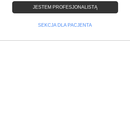
JESTEM PROFESJONALISTĄ
line dla lekarzy za dwa
SEKCJA DLA PACJENTA
OPRZEDNI
NASTĘPNY
acjenta?
RODO – będą wysokie kary?
Lekarze dentyści będą musieli ewidencjonować
należności od pacjentów za pomocą kasy fiskalnej 
line. To najnowsza wersja projektu nowelizacji ust