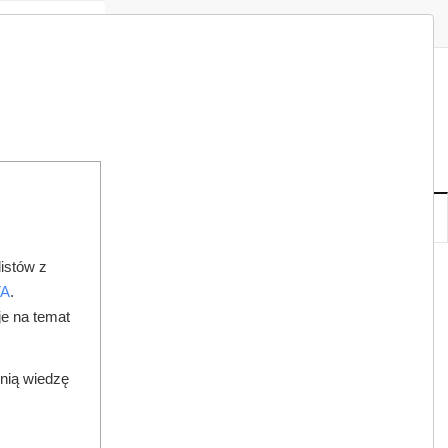
Zaloguj
Zarejestruj
Redakcja
Kontakt
ISH
08
20
SO
,
SIE
NOWE
IA
KSIĘGARNIA
DO PRAWNIKA
istów z
A LATA
TA
.
je na temat
dnią wiedzę