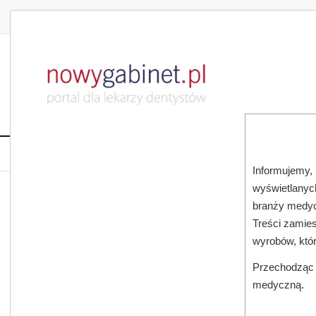
DLA LEKARZA
DLA PACJENTA
PUBLIKACJE NAU
START
AKTUALNOŚCI
MAGAZ
Informujemy, 
wyświetlanych
JESTEŚ TUTAJ:
START
AKTUALNOŚCI
branży medyc
Treści zamies
wyrobów, któ
Przechodząc d
medyczną.