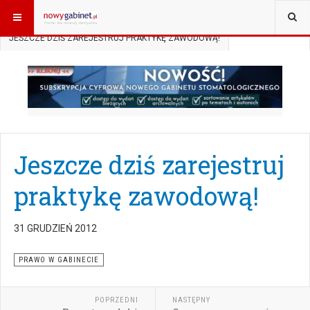
JESTEŚ TUTAJ:
START
AKTUALNOŚCI
PRAWO W GABINECIE
JESZCZE DZIŚ ZAREJESTRUJ PRAKTYKĘ ZAWODOWĄ!
Jeszcze dziś zarejestruj
praktykę zawodową!
31 GRUDZIEŃ 2012
PRAWO W GABINECIE
POPRZEDNI
NASTĘPNY