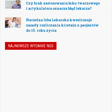
Czy brak zastosowania łuku twarzowego
i artykulatora oznacza błąd lekarza?
Naczelna Izba Lekarska kwestionuje
zasady rozliczania kiretażu u pacjentów
do 15. roku życia
NAJNOWSZE WYDANIE NGS
Nowoczesna stomatologia to dziś nie tylko
doskonalenie technik leczenia, ale również
umiejętność podejmowania właściwych
decyzji – klinicznych, organizacyjnych i
biznesowych. W najnowszym numerze
„Nowego Gabinetu Stomatologicznego”
przygotowaliśmy zestaw artykułów, które
pomogą
Czytaj więcej