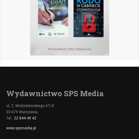
Wydawnictwo SPS Media
ul. Z. Modzelewskiego 67/4
02-679 Warszawa;
Tel.:
22 844 49 42
www.spsmedia.pl