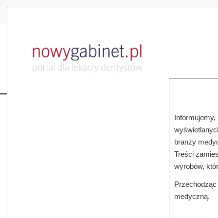
DLA LEKARZA
DLA PACJENTA
PUBLIKACJE NAU
START
AKTUALNOŚCI
MAGAZ
Informujemy, 
wyświetlanych
JESTEŚ TUTAJ:
START
AKTUALNOŚCI
branży medyc
Treści zamies
wyrobów, któ
Przechodząc d
medyczną.