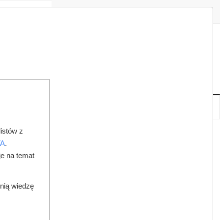
Zaloguj
Zarejestruj
Redakcja
Kontakt
ISH
08
20
SO
,
SIE
NOWE
IA
KSIĘGARNIA
DO PRAWNIKA
istów z
TA
.
je na temat
dnią wiedzę