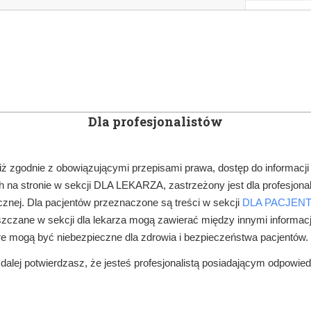
KOWE
NEWSLETTER
DOCTOR&LIFE
ENGL
Dla profesjonalistów
YN
ARTYKUŁY
SUBSKRYPCJA
SZKOLEN
iż zgodnie z obowiązującymi przepisami prawa, dostęp do informacji
 na stronie w sekcji DLA LEKARZA, zastrzeżony jest dla profesjonal
MINISTERSTWO ZDROWIA, NFZ
NFZ ZACHĘCI DO ZIP
znej. Dla pacjentów przeznaczone są treści w sekcji
DLA PACJEN
zczane w sekcji dla lekarza mogą zawierać między innymi informac
re mogą być niebezpieczne dla zdrowia i bezpieczeństwa pacjentów.
alej potwierdzasz, że jesteś profesjonalistą posiadającym odpowie