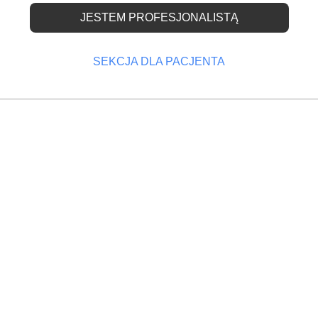
JESTEM PROFESJONALISTĄ
IP
SEKCJA DLA PACJENTA
OPRZEDNI
NASTĘPNY
gabinety
NFZ kontroluje dentystów
odowy Fundusz Zdrowia wytoczył wojnę nieuczciw
rzom. Wojewódzkie oddziały Funduszu nakłaniają
entów, by ci zakładali konta w Zintegrowanym
rmatorze Pacjenta. Chodzi o to, by sprawdzić
 tam danych oraz powiadomić Fundusz w razie jaki