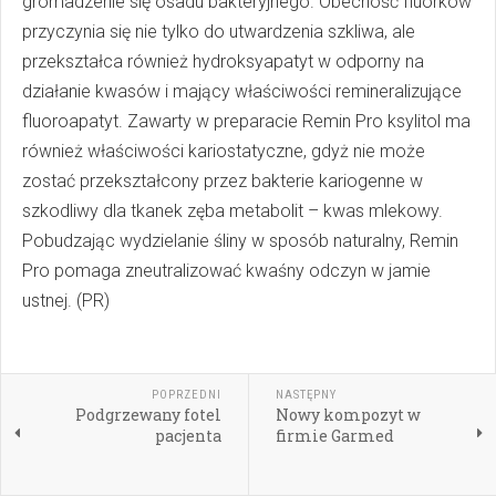
gromadzenie się osadu bakteryjnego. Obecność fluorków
przyczynia się nie tylko do utwardzenia szkliwa, ale
przekształca również hydroksyapatyt w odporny na
działanie kwasów i mający właściwości remineralizujące
fluoroapatyt. Zawarty w preparacie Remin Pro ksylitol ma
również właściwości kariostatyczne, gdyż nie może
zostać przekształcony przez bakterie kariogenne w
szkodliwy dla tkanek zęba metabolit – kwas mlekowy.
Pobudzając wydzielanie śliny w sposób naturalny, Remin
Pro pomaga zneutralizować kwaśny odczyn w jamie
ustnej. (PR)
POPRZEDNI
NASTĘPNY
Podgrzewany fotel
Nowy kompozyt w
pacjenta
firmie Garmed