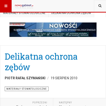
JESTEŚ TUTAJ:
START
AKTUALNOŚCI
MATERIAŁY STOMATOLOGICZNE
DELIKATNA OCHRONA ZĘBÓW
Delikatna ochrona
zębów
PIOTR RAFAŁ SZYMAŃSKI
19 SIERPIEŃ 2010
MATERIAŁY STOMATOLOGICZNE
POPRZEDNI
NASTĘPNY