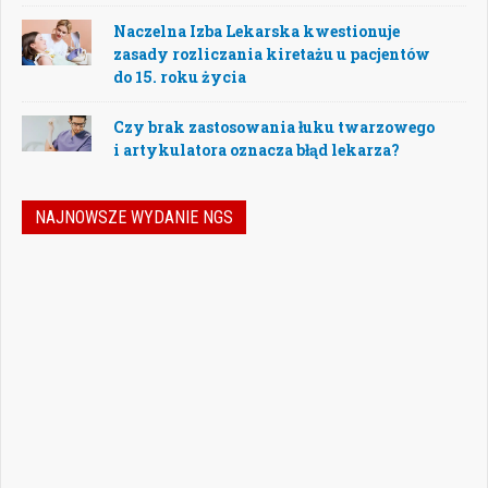
Naczelna Izba Lekarska kwestionuje
zasady rozliczania kiretażu u pacjentów
do 15. roku życia
Czy brak zastosowania łuku twarzowego
i artykulatora oznacza błąd lekarza?
NAJNOWSZE WYDANIE NGS
Nowoczesna stomatologia to dziś nie tylko
doskonalenie technik leczenia, ale również
umiejętność podejmowania właściwych
decyzji – klinicznych, organizacyjnych i
biznesowych. W najnowszym numerze
„Nowego Gabinetu Stomatologicznego”
przygotowaliśmy zestaw artykułów, które
pomogą