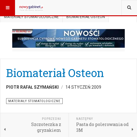
JESTEŚ TUTAJ:
START
AKTUALNOŚCI
MATERIAŁY STOMATOLOGICZNE
BIOMATERIAŁ OSTEON
Biomateriał Osteon
PIOTR RAFAŁ SZYMAŃSKI
14 STYCZEŃ 2009
MATERIAŁY STOMATOLOGICZNE
POPRZEDNI
NASTĘPNY
Szczoteczka z
Pasta do polerowania od
gryzakiem
3M