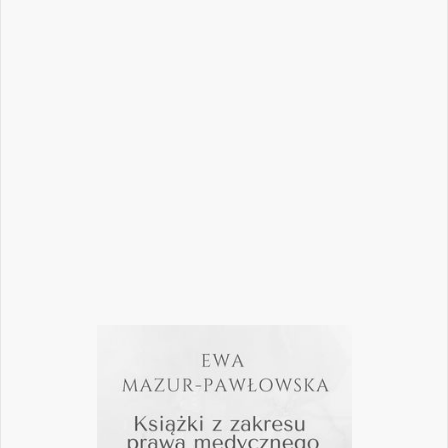
dynamicznie zmieniającej się
rzeczywistości stomatologicznej? Jak
bezpiecznie rozwijać gabinet, inwestować
w nowoczesne technologie i jednocześnie
nie przeoczyć kwestii prawnych, które
mogą mieć kluczowe znaczenie dla
wykonywania zawodu? Odpowiedzi na…
Czytaj więcej