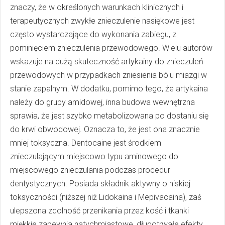
znaczy, że w określonych warunkach klinicznych i
terapeutycznych zwykłe znieczulenie nasiękowe jest
często wystarczające do wykonania zabiegu, z
pominięciem znieczulenia przewodowego. Wielu autorów
wskazuje na dużą skuteczność artykainy do znieczuleń
przewodowych w przypadkach zniesienia bólu miazgi w
stanie zapalnym. W dodatku, pomimo tego, że artykaina
należy do grupy amidowej, inna budowa wewnętrzna
sprawia, że jest szybko metabolizowana po dostaniu się
do krwi obwodowej. Oznacza to, że jest ona znacznie
mniej toksyczna. Dentocaine jest środkiem
znieczulającym miejscowo typu aminowego do
miejscowego znieczulania podczas procedur
dentystycznych. Posiada składnik aktywny o niskiej
toksyczności (niższej niż Lidokaina i Mepivacaina), zaś
ulepszona zdolność przenikania przez kość i tkanki
miękkie zapewnia natychmiastowe, długotrwałe efekty