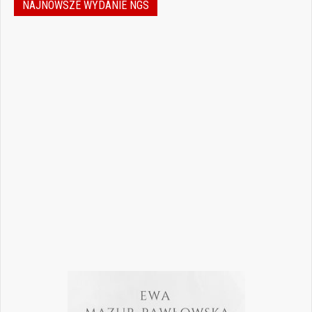
NAJNOWSZE WYDANIE NGS
Nowoczesna stomatologia to dziś nie tylko
doskonalenie technik leczenia, ale również
umiejętność podejmowania właściwych
decyzji – klinicznych, organizacyjnych i
biznesowych. W najnowszym numerze
„Nowego Gabinetu Stomatologicznego”
przygotowaliśmy zestaw artykułów, które
pomogą
Czytaj więcej