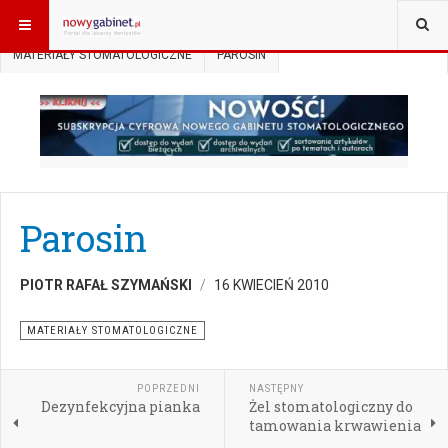
JESTEŚ TUTAJ:
START
AKTUALNOŚCI
MATERIAŁY STOMATOLOGICZNE
PAROSIN
Parosin
PIOTR RAFAŁ SZYMAŃSKI
16 KWIECIEŃ 2010
MATERIAŁY STOMATOLOGICZNE
POPRZEDNI
NASTĘPNY
Dezynfekcyjna pianka
Żel stomatologiczny do
tamowania krwawienia