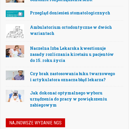
Przegląd doniesień stomatologicznych
Ambulatorium ortodontyczne w dwóch
wariantach
Naczelna Izba Lekarska kwestionuje
zasady rozliczania kiretażu u pacjentów
do 15. roku życia
Czy brak zastosowania łuku twarzowego
i artykulatora oznacza błąd lekarza?
Jak dokonać optymalnego wyboru
urządzenia do pracy w powiększeniu
zabiegowym
NAJNOWSZE WYDANIE NGS