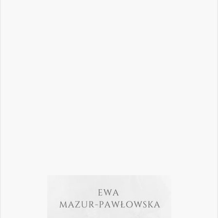
Nowoczesna stomatologia to dziś nie tylko
doskonalenie technik leczenia, ale również
umiejętność podejmowania właściwych
decyzji – klinicznych, organizacyjnych i
biznesowych. W najnowszym numerze
„Nowego Gabinetu Stomatologicznego”
przygotowaliśmy zestaw artykułów, które
pomogą
Czytaj więcej