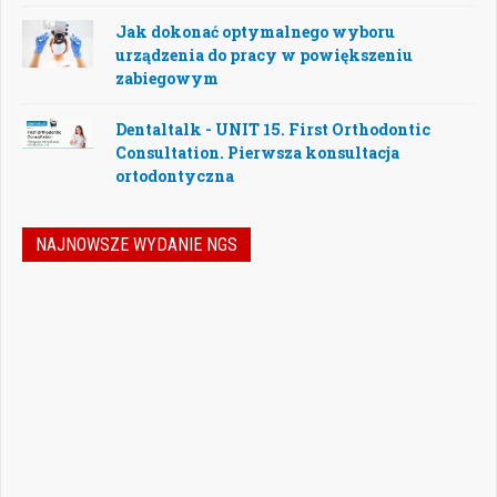
Jak dokonać optymalnego wyboru
urządzenia do pracy w powiększeniu
zabiegowym
Dentaltalk - UNIT 15. First Orthodontic
Consultation. Pierwsza konsultacja
ortodontyczna
NAJNOWSZE WYDANIE NGS
Jak podejmować właściwe decyzje w
dynamicznie zmieniającej się
rzeczywistości stomatologicznej? Jak
bezpiecznie rozwijać gabinet, inwestować
w nowoczesne technologie i jednocześnie
nie przeoczyć kwestii prawnych, które
mogą mieć kluczowe znaczenie dla
wykonywania zawodu? Odpowiedzi na…