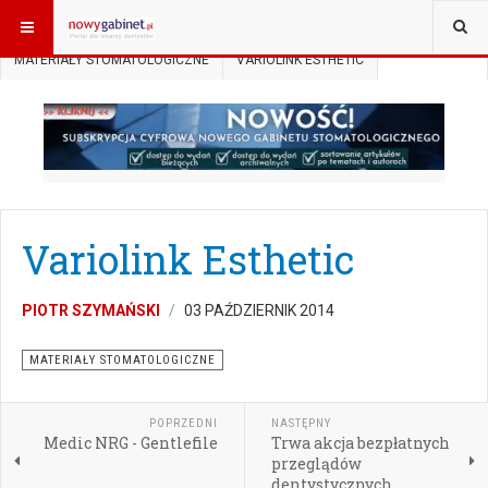
JESTEŚ TUTAJ:
START
AKTUALNOŚCI
MATERIAŁY STOMATOLOGICZNE
VARIOLINK ESTHETIC
Variolink Esthetic
PIOTR SZYMAŃSKI
03 PAŹDZIERNIK 2014
MATERIAŁY STOMATOLOGICZNE
POPRZEDNI
NASTĘPNY
Medic NRG - Gentlefile
Trwa akcja bezpłatnych
przeglądów
dentystycznych