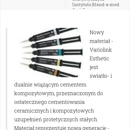
Instytutu Blend-a-med
Oral-B
Nowy
materiał -
Variolink
Esthetic
jest
światło- i
dualnie wiążącym cementem
kompozytowym, przeznaczonym do
ostatecznego cementowania
ceramicznych i kompozytowych
uzupełnień protetycznych stałych.
Materiał reprezentuje nową generację -