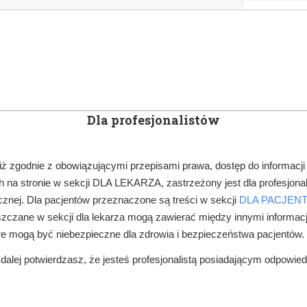
KOWE
NEWSLETTER
DOCTOR&LIFE
ENGL
Dla profesjonalistów
YN
ARTYKUŁY
SUBSKRYPCJA
SZKOLEN
iż zgodnie z obowiązującymi przepisami prawa, dostęp do informacji
 na stronie w sekcji DLA LEKARZA, zastrzeżony jest dla profesjonal
FINANSE, ZUS
PŁATNOŚCI BEZGOTÓWKOWE W GABINECIE DENTYSTY
znej. Dla pacjentów przeznaczone są treści w sekcji
DLA PACJEN
zczane w sekcji dla lekarza mogą zawierać między innymi informac
re mogą być niebezpieczne dla zdrowia i bezpieczeństwa pacjentów.
alej potwierdzasz, że jesteś profesjonalistą posiadającym odpowie