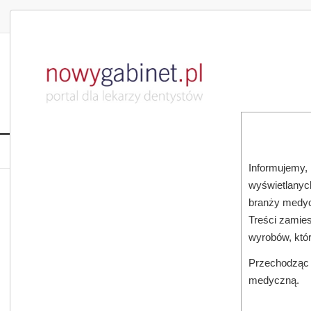
DLA LEKARZA
DLA PACJENTA
PUBLIKACJE NAU
START
AKTUALNOŚCI
MAGAZ
Informujemy, 
wyświetlanych
JESTEŚ TUTAJ:
START
AKTUALNOŚCI
branży medyc
Treści zamies
wyrobów, któ
Przechodząc d
medyczną.