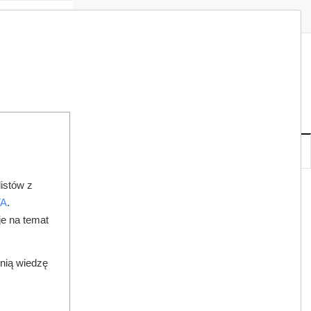
Zaloguj
Zarejestruj
Redakcja
Kontakt
ISH
07
19
PT
,
SIE
NOWE
IA
KSIĘGARNIA
DO PRAWNIKA
istów z
CZNYM – CZY TO SIĘ OPŁACA?
TA
.
je na temat
dnią wiedzę