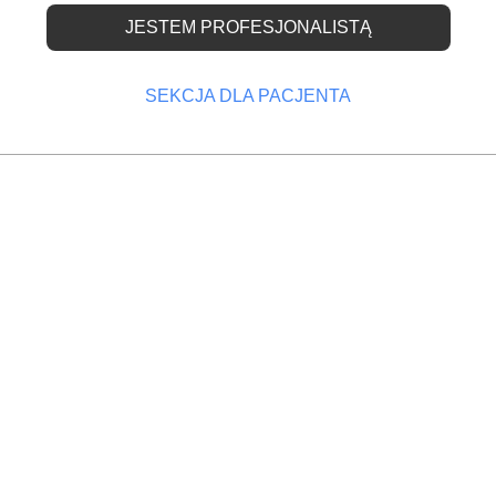
JESTEM PROFESJONALISTĄ
ówkowe w gabinecie
zy to się opłaca?
SEKCJA DLA PACJENTA