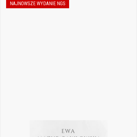
NAJNOWSZE WYDANIE NGS
Nowoczesna stomatologia to dziś nie tylko
doskonalenie technik leczenia, ale również
umiejętność podejmowania właściwych
decyzji – klinicznych, organizacyjnych i
biznesowych. W najnowszym numerze
„Nowego Gabinetu Stomatologicznego”
przygotowaliśmy zestaw artykułów, które
pomogą
Czytaj więcej