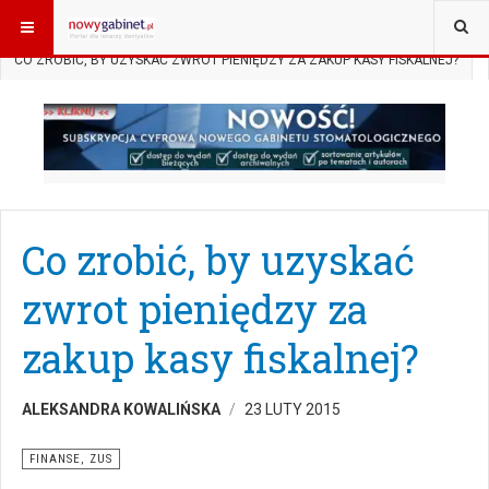
JESTEŚ TUTAJ:
START
AKTUALNOŚCI
FINANSE, ZUS
CO ZROBIĆ, BY UZYSKAĆ ZWROT PIENIĘDZY ZA ZAKUP KASY FISKALNEJ?
Co zrobić, by uzyskać
zwrot pieniędzy za
zakup kasy fiskalnej?
ALEKSANDRA KOWALIŃSKA
23 LUTY 2015
FINANSE, ZUS