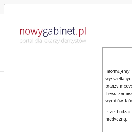
DLA LEKARZA
DLA PACJENTA
PUBLIKACJE NAU
START
AKTUALNOŚCI
MAGAZ
Informujemy, 
wyświetlanych
JESTEŚ TUTAJ:
START
AKTUALNOŚCI
branży medyc
Treści zamies
wyrobów, któ
Przechodząc d
medyczną.