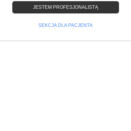
JESTEM PROFESJONALISTĄ
tawki ZUS w górę
SEKCJA DLA PACJENTA
014
OPRZEDNI
NASTĘPNY
a zakup
Podwyżka składek – lekarze się buntują
iskalnej
ZUS mają wzrosnąć w przyszłym roku aż o 5,9 procen
owane średnie wynagrodzenie na 2015 rok zostało
 na poziomie 3966 zł, czyli jest znacznie wyższe niż 
rcy w przyszłym roku będą musieli odprowadzić do
ci 817,40 zł. Wzrost wynosi: 45,34 zł (5,9 proc.).