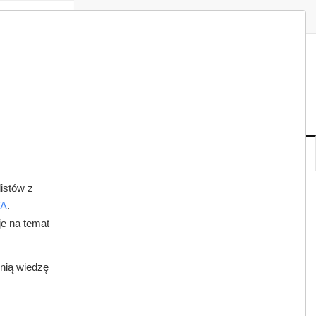
Zaloguj
Zarejestruj
Redakcja
Kontakt
ISH
08
20
SO
,
SIE
NOWE
IA
KSIĘGARNIA
DO PRAWNIKA
istów z
TA
.
je na temat
dnią wiedzę