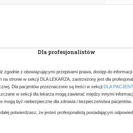
KOWE
NEWSLETTER
DOCTOR&LIFE
ENGL
Dla profesjonalistów
YN
ARTYKUŁY
SUBSKRYPCJA
SZKOLEN
iż zgodnie z obowiązującymi przepisami prawa, dostęp do informacji
 na stronie w sekcji DLA LEKARZA, zastrzeżony jest dla profesjonal
FINANSE, ZUS
OD NOWEGO ROKU STAWKI ZUS W GÓRĘ
znej. Dla pacjentów przeznaczone są treści w sekcji
DLA PACJEN
zczane w sekcji dla lekarza mogą zawierać między innymi informac
re mogą być niebezpieczne dla zdrowia i bezpieczeństwa pacjentów.
alej potwierdzasz, że jesteś profesjonalistą posiadającym odpowie