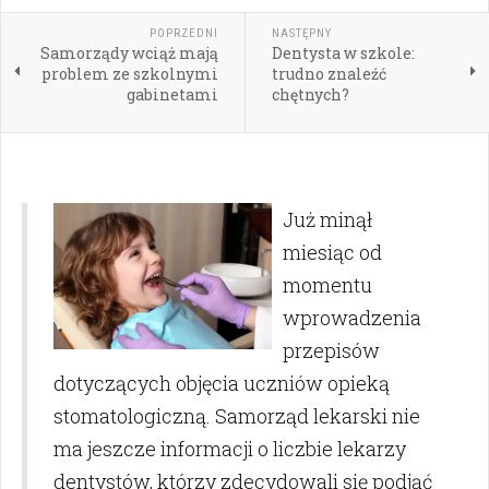
POPRZEDNI
NASTĘPNY
Samorządy wciąż mają
Dentysta w szkole:
problem ze szkolnymi
trudno znaleźć
gabinetami
chętnych?
Już minął
miesiąc od
momentu
wprowadzenia
przepisów
dotyczących objęcia uczniów opieką
stomatologiczną. Samorząd lekarski nie
ma jeszcze informacji o liczbie lekarzy
dentystów, którzy zdecydowali się podjąć