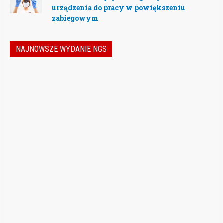
urządzenia do pracy w powiększeniu
zabiegowym
NAJNOWSZE WYDANIE NGS
Jak podejmować właściwe decyzje w
dynamicznie zmieniającej się
rzeczywistości stomatologicznej? Jak
bezpiecznie rozwijać gabinet, inwestować
w nowoczesne technologie i jednocześnie
nie przeoczyć kwestii prawnych, które
mogą mieć kluczowe znaczenie dla
wykonywania zawodu? Odpowiedzi na…
Czytaj więcej