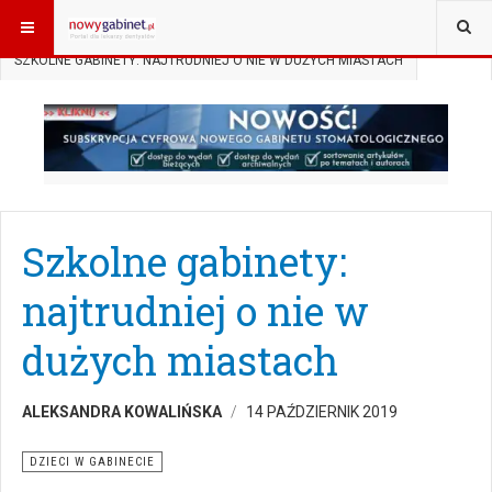
JESTEŚ TUTAJ:
START
AKTUALNOŚCI
DZIECI W GABINECIE
SZKOLNE GABINETY: NAJTRUDNIEJ O NIE W DUŻYCH MIASTACH
Szkolne gabinety:
najtrudniej o nie w
dużych miastach
ALEKSANDRA KOWALIŃSKA
14 PAŹDZIERNIK 2019
DZIECI W GABINECIE