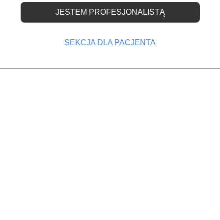
JESTEM PROFESJONALISTĄ
ztwach wciąż nie jeżd
SEKCJA DLA PACJENTA
OPRZEDNI
NASTĘPNY
kolnych
Kolejne 200. tys dzieci ze zdrowym uśmiechem!
inetów?
W województwach małopolskim, opolskim i
pomorskim nadal nie jeżdżą dentobusy. Dentyści ni
chcą w nich pracować ze względu na zbyt niskie