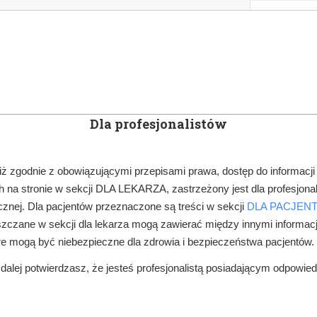
KOWE
NEWSLETTER
DOCTOR&LIFE
ENGL
Dla profesjonalistów
YN
ARTYKUŁY
SUBSKRYPCJA
SZKOLEN
iż zgodnie z obowiązującymi przepisami prawa, dostęp do informacji
 na stronie w sekcji DLA LEKARZA, zastrzeżony jest dla profesjonal
DZIECI W GABINECIE
W TRZECH WOJEWÓDZTWACH WCIĄŻ NIE JE
znej. Dla pacjentów przeznaczone są treści w sekcji
DLA PACJEN
zczane w sekcji dla lekarza mogą zawierać między innymi informac
re mogą być niebezpieczne dla zdrowia i bezpieczeństwa pacjentów.
alej potwierdzasz, że jesteś profesjonalistą posiadającym odpowie