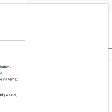
Zaloguj
Zarejestruj
Redakcja
Kontakt
ISH
08
20
SO
,
SIE
NOWE
IA
KSIĘGARNIA
DO PRAWNIKA
istów z
ŻDŻĄ DENTOBUSY
TA
.
je na temat
dnią wiedzę