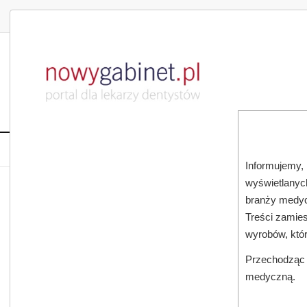
DLA LEKARZA
DLA PACJENTA
PUBLIKACJE NAU
START
AKTUALNOŚCI
MAGAZ
Informujemy, 
wyświetlanych
JESTEŚ TUTAJ:
START
AKTUALNOŚCI
branży medyc
Treści zamies
wyrobów, któ
Przechodząc d
medyczną.