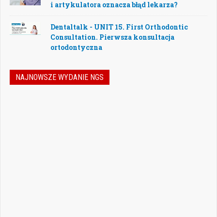
i artykulatora oznacza błąd lekarza?
Dentaltalk - UNIT 15. First Orthodontic
Consultation. Pierwsza konsultacja
ortodontyczna
NAJNOWSZE WYDANIE NGS
Nowoczesna stomatologia to dziś nie tylko
doskonalenie technik leczenia, ale również
umiejętność podejmowania właściwych
decyzji – klinicznych, organizacyjnych i
biznesowych. W najnowszym numerze
„Nowego Gabinetu Stomatologicznego”
przygotowaliśmy zestaw artykułów, które
pomogą
Czytaj więcej