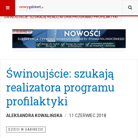
JESTEŚ TUTAJ:
START
AKTUALNOŚCI
DZIECI W GABINECIE
ŚWINOUJŚCIE: SZUKAJĄ REALIZATORA PROGRAMU PROFILAKTYKI
Świnoujście: szukają
realizatora programu
profilaktyki
ALEKSANDRA KOWALIŃSKA
11 CZERWIEC 2018
DZIECI W GABINECIE