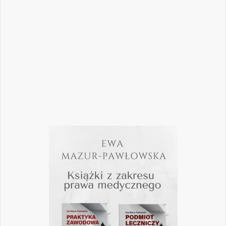
biznesowych. W najnowszym numerze
„Nowego Gabinetu Stomatologicznego”
przygotowaliśmy zestaw artykułów, które
pomogą
Czytaj więcej