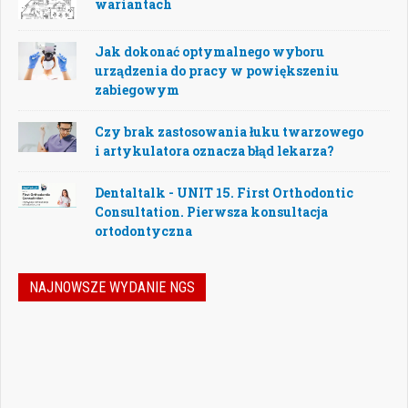
wariantach
Jak dokonać optymalnego wyboru
urządzenia do pracy w powiększeniu
zabiegowym
Czy brak zastosowania łuku twarzowego
i artykulatora oznacza błąd lekarza?
Dentaltalk - UNIT 15. First Orthodontic
Consultation. Pierwsza konsultacja
ortodontyczna
NAJNOWSZE WYDANIE NGS
Nowoczesna stomatologia to dziś nie tylko
doskonalenie technik leczenia, ale również
umiejętność podejmowania właściwych
decyzji – klinicznych, organizacyjnych i