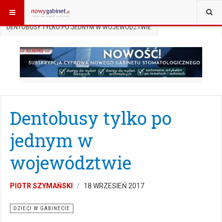
JESTEŚ TUTAJ:
START
AKTUALNOŚCI
DZIECI W GABINECIE
DENTOBUSY TYLKO PO JEDNYM W WOJEWÓDZTWIE
Dentobusy tylko po
jednym w
województwie
PIOTR SZYMAŃSKI
18 WRZESIEŃ 2017
DZIECI W GABINECIE