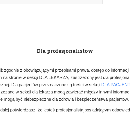
KOWE
NEWSLETTER
DOCTOR&LIFE
ENGL
Dla profesjonalistów
YN
ARTYKUŁY
SUBSKRYPCJA
SZKOLEN
iż zgodnie z obowiązującymi przepisami prawa, dostęp do informacji
 na stronie w sekcji DLA LEKARZA, zastrzeżony jest dla profesjonal
DOKUMENTACJA MEDYCZNA
DOKUMENTACJA MEDYCZNA… ZA 3 LA
znej. Dla pacjentów przeznaczone są treści w sekcji
DLA PACJEN
zczane w sekcji dla lekarza mogą zawierać między innymi informac
re mogą być niebezpieczne dla zdrowia i bezpieczeństwa pacjentów.
alej potwierdzasz, że jesteś profesjonalistą posiadającym odpowie