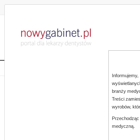
DLA LEKARZA
DLA PACJENTA
PUBLIKACJE NAU
START
AKTUALNOŚCI
MAGAZ
Informujemy, 
wyświetlanych
JESTEŚ TUTAJ:
START
AKTUALNOŚCI
branży medyc
Treści zamies
wyrobów, któ
Przechodząc d
medyczną.