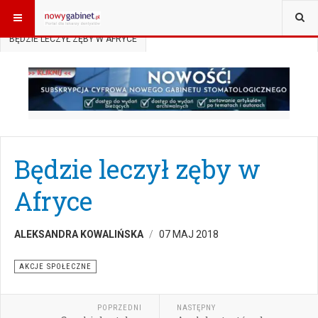
JESTEŚ TUTAJ:
START
AKTUALNOŚCI
AKCJE SPOŁECZNE
BĘDZIE LECZYŁ ZĘBY W AFRYCE
Będzie leczył zęby w
Afryce
ALEKSANDRA KOWALIŃSKA
07 MAJ 2018
AKCJE SPOŁECZNE
POPRZEDNI
NASTĘPNY