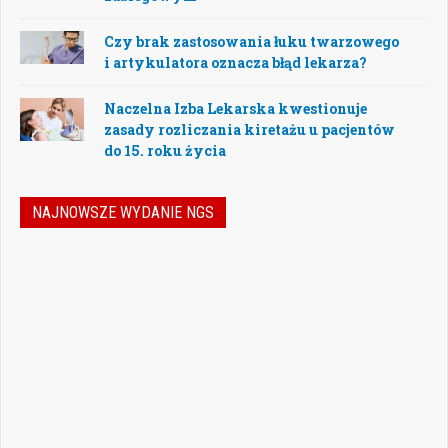
Czy brak zastosowania łuku twarzowego
i artykulatora oznacza błąd lekarza?
Naczelna Izba Lekarska kwestionuje
zasady rozliczania kiretażu u pacjentów
do 15. roku życia
NAJNOWSZE WYDANIE NGS
Nowoczesna stomatologia to dziś nie tylko
doskonalenie technik leczenia, ale również
umiejętność podejmowania właściwych
decyzji – klinicznych, organizacyjnych i
biznesowych. W najnowszym numerze
„Nowego Gabinetu Stomatologicznego”
przygotowaliśmy zestaw artykułów, które
pomogą