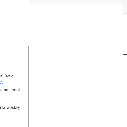
Zaloguj
Zarejestruj
Redakcja
Kontakt
ISH
08
20
SO
,
SIE
NOWE
IA
KSIĘGARNIA
DO PRAWNIKA
istów z
TA
.
je na temat
dnią wiedzę