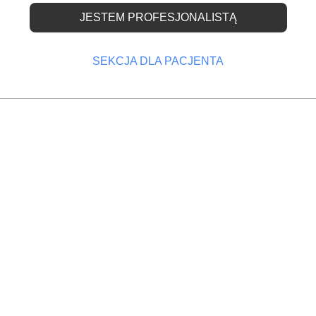
JESTEM PROFESJONALISTĄ
hem” w całej Polsce!
SEKCJA DLA PACJENTA
OPRZEDNI
NASTĘPNY
z trzeci
Polska Misja Medyczna zbiera pieniądze na unit
Aż 76% dzieci w naszym kraju ma próchnicę i na
każde dziecko przypadają średnio 3 chore zęby –
wynika z danych zebranych przez IPSOS podczas
czwartej edycji programu „Dziel się uśmiechem”.
Polska jest jednym z krajów europejskich o