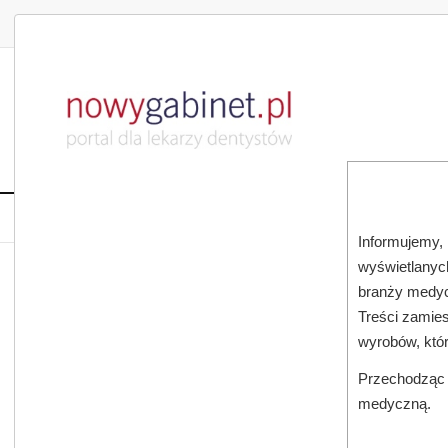
DLA LEKARZA
DLA PACJENTA
PUBLIKACJE NAU
START
AKTUALNOŚCI
MAGAZ
Informujemy, 
wyświetlanych
JESTEŚ TUTAJ:
START
AKTUALNOŚCI
branży medyc
Treści zamies
wyrobów, któ
Przechodząc d
medyczną.