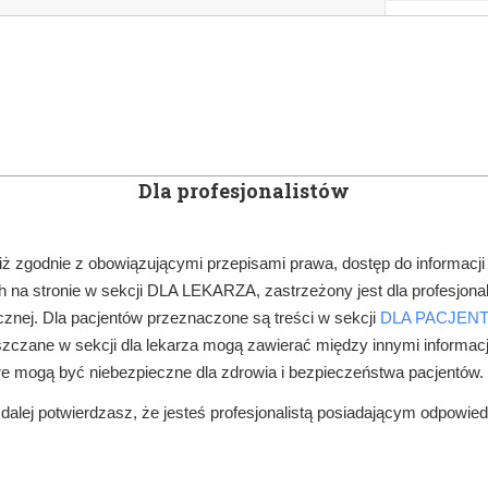
KOWE
NEWSLETTER
DOCTOR&LIFE
ENGL
Dla profesjonalistów
YN
ARTYKUŁY
SUBSKRYPCJA
SZKOLEN
iż zgodnie z obowiązującymi przepisami prawa, dostęp do informacji
 na stronie w sekcji DLA LEKARZA, zastrzeżony jest dla profesjonal
AKCJE SPOŁECZNE
„DZIEL SIĘ UŚMIECHEM” W CAŁEJ POLSCE!
znej. Dla pacjentów przeznaczone są treści w sekcji
DLA PACJEN
zczane w sekcji dla lekarza mogą zawierać między innymi informac
re mogą być niebezpieczne dla zdrowia i bezpieczeństwa pacjentów.
alej potwierdzasz, że jesteś profesjonalistą posiadającym odpowie