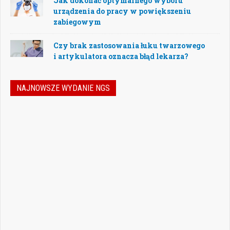
Jak dokonać optymalnego wyboru
urządzenia do pracy w powiększeniu
zabiegowym
Czy brak zastosowania łuku twarzowego
i artykulatora oznacza błąd lekarza?
NAJNOWSZE WYDANIE NGS
Nowoczesna stomatologia to dziś nie tylko
doskonalenie technik leczenia, ale również
umiejętność podejmowania właściwych
decyzji – klinicznych, organizacyjnych i
biznesowych. W najnowszym numerze
„Nowego Gabinetu Stomatologicznego”
przygotowaliśmy zestaw artykułów, które
pomogą
Czytaj więcej