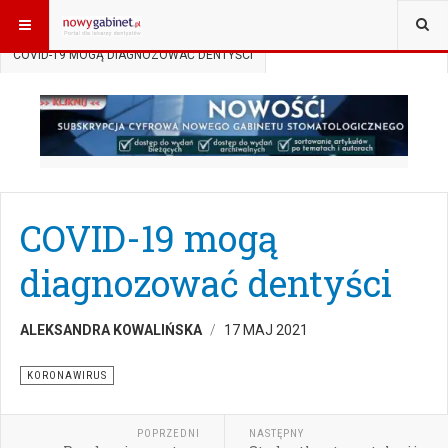
JESTEŚ TUTAJ:
START
AKTUALNOŚCI
KORONAWIRUS
COVID-19 MOGĄ DIAGNOZOWAĆ DENTYŚCI
COVID-19 mogą
diagnozować dentyści
ALEKSANDRA KOWALIŃSKA
17 MAJ 2021
KORONAWIRUS
POPRZEDNI
NASTĘPNY