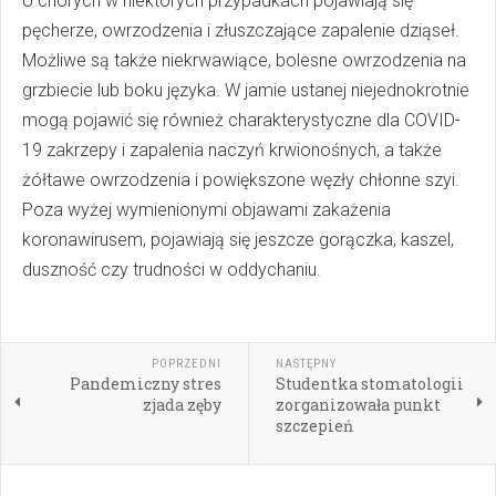
U chorych w niektórych przypadkach pojawiają się
pęcherze, owrzodzenia i złuszczające zapalenie dziąseł.
Możliwe są także niekrwawiące, bolesne owrzodzenia na
grzbiecie lub boku języka. W jamie ustanej niejednokrotnie
mogą pojawić się również charakterystyczne dla COVID-
19 zakrzepy i zapalenia naczyń krwionośnych, a także
żółtawe owrzodzenia i powiększone węzły chłonne szyi.
Poza wyżej wymienionymi objawami zakażenia
koronawirusem, pojawiają się jeszcze gorączka, kaszel,
duszność czy trudności w oddychaniu.
POPRZEDNI
NASTĘPNY
Pandemiczny stres
Studentka stomatologii
zjada zęby
zorganizowała punkt
szczepień