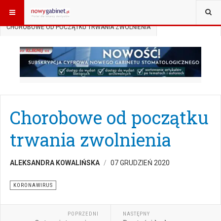
JESTEŚ TUTAJ:
START
AKTUALNOŚCI
KORONAWIRUS
CHOROBOWE OD POCZĄTKU TRWANIA ZWOLNIENIA
Chorobowe od początku
trwania zwolnienia
ALEKSANDRA KOWALIŃSKA
07 GRUDZIEŃ 2020
KORONAWIRUS
POPRZEDNI
NASTĘPNY