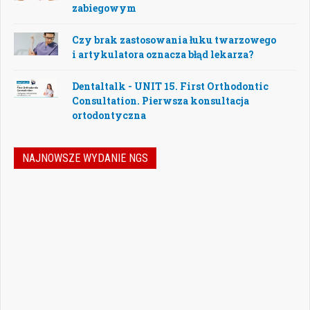
zabiegowym
Czy brak zastosowania łuku twarzowego
i artykulatora oznacza błąd lekarza?
Dentaltalk - UNIT 15. First Orthodontic
Consultation. Pierwsza konsultacja
ortodontyczna
NAJNOWSZE WYDANIE NGS
Nowoczesna stomatologia to dziś nie tylko
doskonalenie technik leczenia, ale również
umiejętność podejmowania właściwych
decyzji – klinicznych, organizacyjnych i
biznesowych. W najnowszym numerze
„Nowego Gabinetu Stomatologicznego”
przygotowaliśmy zestaw artykułów, które
pomogą