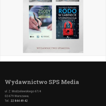
Wydawnictwo SPS Media
ul. Z. Modzelewskiego 67/4
02-679 Warszawa;
Tel.:
22 844 49 42