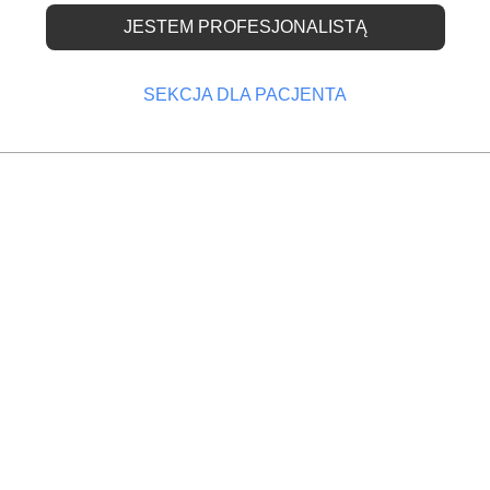
JESTEM PROFESJONALISTĄ
fiskalne dla wszystkic
SEKCJA DLA PACJENTA
OPRZEDNI
NASTĘPNY
użnikom
Badają czas pracy dentystów
Lekarz dentysta, który rozpocznie realizowanie us
stomatologicznych po 31 grudnia 2016 roku będzie
miał obowiązek ewidencjonowania przychodów za