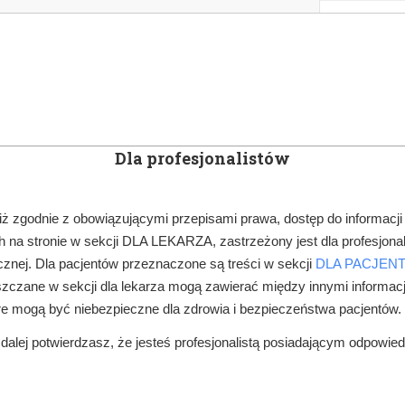
KOWE
NEWSLETTER
DOCTOR&LIFE
ENGL
Dla profesjonalistów
YN
ARTYKUŁY
SUBSKRYPCJA
SZKOLEN
iż zgodnie z obowiązującymi przepisami prawa, dostęp do informacji
 na stronie w sekcji DLA LEKARZA, zastrzeżony jest dla profesjonal
FINANSE, ZUS
OD STYCZNIA KASY FISKALNE DLA WSZYSTKICH DE
znej. Dla pacjentów przeznaczone są treści w sekcji
DLA PACJEN
zczane w sekcji dla lekarza mogą zawierać między innymi informac
re mogą być niebezpieczne dla zdrowia i bezpieczeństwa pacjentów.
alej potwierdzasz, że jesteś profesjonalistą posiadającym odpowie