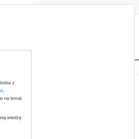
Zaloguj
Zarejestruj
Redakcja
Kontakt
ISH
07
20
PT
,
SIE
NOWE
IA
KSIĘGARNIA
DO PRAWNIKA
istów z
NTYSTÓW
TA
.
je na temat
dnią wiedzę