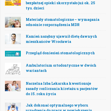
bezpłatnej opieki skorzystało już ok. 25
tys. dzieci
Materiały stomatologiczne – wymagania
odnośnie rozporządzenia MDR
Kamień nazębny ujawnił dietę dawnych
mieszkańców Wrocławia
Przegląd doniesień stomatologicznych
Ambulatorium ortodontyczne w dwóch
wariantach
Naczelna Izba Lekarska kwestionuje
zasady rozliczania kiretażu u pacjentów
do 15. roku życia
Jak dokonać optymalnego wyboru
urządzenia do pracy w powiększeniu