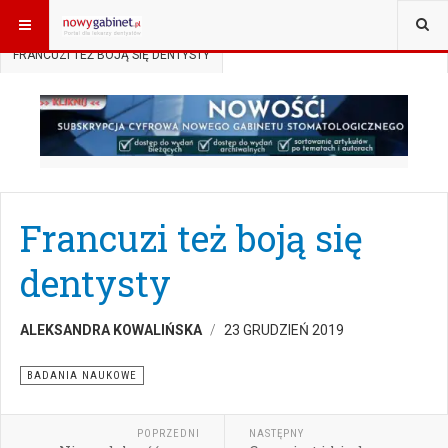
JESTEŚ TUTAJ:
START
AKTUALNOŚCI
BADANIA NAUKOWE
FRANCUZI TEŻ BOJĄ SIĘ DENTYSTY
Francuzi też boją się
dentysty
ALEKSANDRA KOWALIŃSKA
23 GRUDZIEŃ 2019
BADANIA NAUKOWE
POPRZEDNI
NASTĘPNY