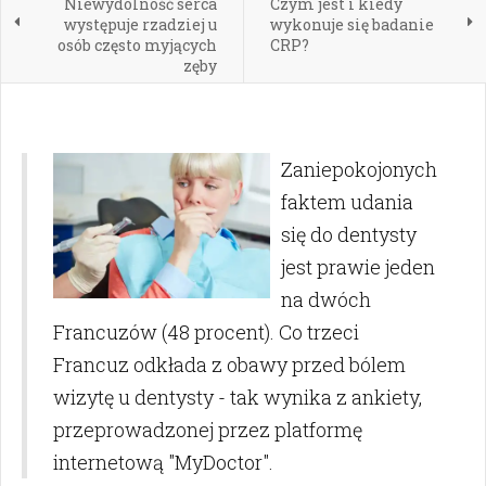
Niewydolność serca
Czym jest i kiedy
występuje rzadziej u
wykonuje się badanie
osób często myjących
CRP?
zęby
Zaniepokojonych
faktem udania
się do dentysty
jest prawie jeden
na dwóch
Francuzów (48 procent). Co trzeci
Francuz odkłada z obawy przed bólem
wizytę u dentysty - tak wynika z ankiety,
przeprowadzonej przez platformę
internetową "MyDoctor".