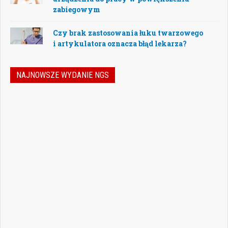
zabiegowym
Czy brak zastosowania łuku twarzowego
i artykulatora oznacza błąd lekarza?
NAJNOWSZE WYDANIE NGS
Nowoczesna stomatologia to dziś nie tylko
doskonalenie technik leczenia, ale również
umiejętność podejmowania właściwych
decyzji – klinicznych, organizacyjnych i
biznesowych. W najnowszym numerze
„Nowego Gabinetu Stomatologicznego”
przygotowaliśmy zestaw artykułów, które
pomogą
Czytaj więcej