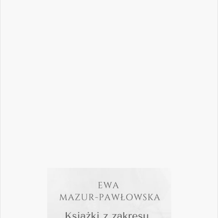
Nowoczesna stomatologia to dziś nie tylko
doskonalenie technik leczenia, ale również
umiejętność podejmowania właściwych
decyzji – klinicznych, organizacyjnych i
biznesowych. W najnowszym numerze
„Nowego Gabinetu Stomatologicznego”
przygotowaliśmy zestaw artykułów, które
pomogą
Czytaj więcej