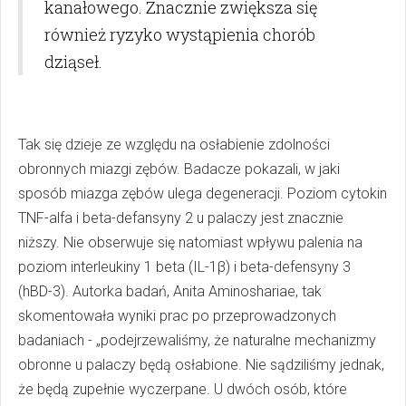
kanałowego. Znacznie zwiększa się
również ryzyko wystąpienia chorób
dziąseł.
Tak się dzieje ze względu na osłabienie zdolności
obronnych miazgi zębów. Badacze pokazali, w jaki
sposób miazga zębów ulega degeneracji. Poziom cytokin
TNF-alfa i beta-defansyny 2 u palaczy jest znacznie
niższy. Nie obserwuje się natomiast wpływu palenia na
poziom interleukiny 1 beta (IL-1β) i beta-defensyny 3
(hBD-3). Autorka badań, Anita Aminoshariae, tak
skomentowała wyniki prac po przeprowadzonych
badaniach - „podejrzewaliśmy, że naturalne mechanizmy
obronne u palaczy będą osłabione. Nie sądziliśmy jednak,
że będą zupełnie wyczerpane. U dwóch osób, które