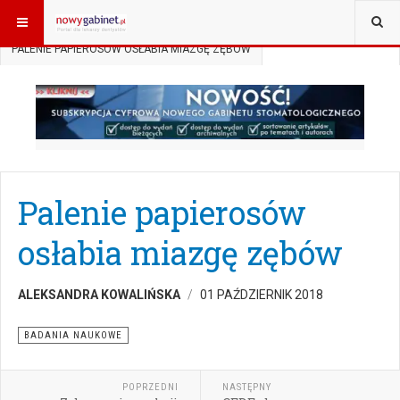
JESTEŚ TUTAJ:
START
AKTUALNOŚCI
BADANIA NAUKOWE
PALENIE PAPIEROSÓW OSŁABIA MIAZGĘ ZĘBÓW
Palenie papierosów
osłabia miazgę zębów
ALEKSANDRA KOWALIŃSKA
01 PAŹDZIERNIK 2018
BADANIA NAUKOWE
POPRZEDNI
NASTĘPNY