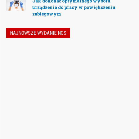
Jak dokonać optymalnego wyboru
urządzenia do pracy w powiększeniu
zabiegowym
NAJNOWSZE WYDANIE NGS
Nowoczesna stomatologia to dziś nie tylko
doskonalenie technik leczenia, ale również
umiejętność podejmowania właściwych
decyzji – klinicznych, organizacyjnych i
biznesowych. W najnowszym numerze
„Nowego Gabinetu Stomatologicznego”
przygotowaliśmy zestaw artykułów, które
pomogą
Czytaj więcej