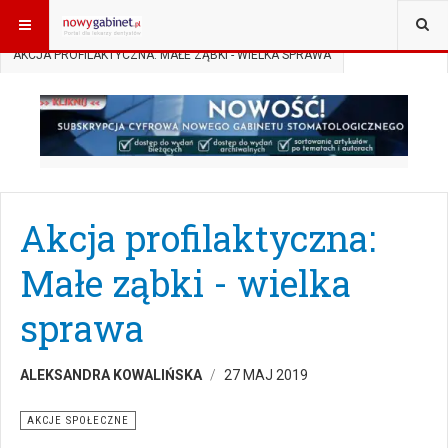
JESTEŚ TUTAJ:
START
AKTUALNOŚCI
AKCJE SPOŁECZNE
AKCJA PROFILAKTYCZNA: MAŁE ZĄBKI - WIELKA SPRAWA
Akcja profilaktyczna:
Małe ząbki - wielka
sprawa
ALEKSANDRA KOWALIŃSKA
27 MAJ 2019
AKCJE SPOŁECZNE