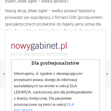
(hasło „Małe ząbki – wielka sprawa”).
Naszą akcję „Małe ząbki – wielka sprawa” będziemy
prowadzić we współpracy z firmami GSK (producentem
specjalistycznych produktów do higieny jamy ustnej dla
dzieci) oraz Arkona Laboratorium Farmakologii
Stomatologicznej (producentem materiałów
stomatologicznych).
Dla profesjonalistów
POPRZEDNI
NASTĘPNY
Dentystki jadą do
Zdrowie jamy ustnej
Informujemy, iż zgodnie z obowiązującymi
Wenezueli - zbierają
zaczyna się na talerzu
środki
przepisami prawa, dostęp do informacji
wyświetlanych na stronie w sekcji DLA
LEKARZA, zastrzeżony jest dla profesjonalistów
z branży medycznej. Dla pacjentów
przeznaczone są treści w sekcji
DLA
PACJENTA
.