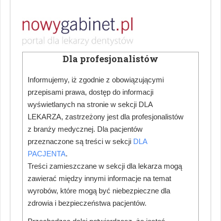
Prawidłowego postępowania
: Jak prawidłowo
reagować na zgłoszenia lub podejrzenia nadużyć
oraz jak przeprowadzać rozmowy z dziećmi w
takich sytuacjach.
Dla profesjonalistów
3. Procedury Bezpieczeństwa i
Informujemy, iż zgodnie z obowiązującymi
Monitoringu
przepisami prawa, dostęp do informacji
wyświetlanych na stronie w sekcji DLA
Wprowadzenie środków bezpieczeństwa, takich jak:
LEKARZA, zastrzeżony jest dla profesjonalistów
z branży medycznej. Dla pacjentów
Monitorowanie interakcji
: Stosowanie zasad
przeznaczone są treści w sekcji
DLA
dotyczących obecności dorosłych podczas wizyt
PACJENTA
.
dzieci (np. obecność drugiego pracownika lub
Treści zamieszczane w sekcji dla lekarza mogą
rodzica podczas badania).
zawierać między innymi informacje na temat
Dokumentowanie wizyt
: Prowadzenie dokładnej
wyrobów, które mogą być niebezpieczne dla
dokumentacji medycznej i rejestrowanie wszelkich
zdrowia i bezpieczeństwa pacjentów.
niepokojących obserwacji.