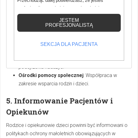
Przechodząc dalej potwierdzasz, że jesteś
profesjonalistą posiadającym odpowiednią
4. Współpraca z Instytucjami
wiedzę medyczną.
JESTEM
Zewnętrznymi
PROFESJONALISTĄ
Placówki medyczne powinny mieć ustalone procedury
SEKCJA DLA PACJENTA
współpracy z lokalnymi instytucjami, takimi jak:
Policja i prokuratura
: Zgłaszanie przypadków
podejrzenia nadużyć.
Ośrodki pomocy społecznej
: Współpraca w
zakresie wsparcia rodzin i dzieci.
5. Informowanie Pacjentów i
Opiekunów
Rodzice i opiekunowie dzieci powinni być informowani o
politykach ochrony małoletnich obowiązujących w