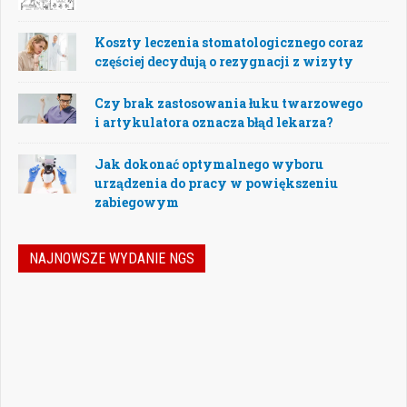
Koszty leczenia stomatologicznego coraz
częściej decydują o rezygnacji z wizyty
Czy brak zastosowania łuku twarzowego
i artykulatora oznacza błąd lekarza?
Jak dokonać optymalnego wyboru
urządzenia do pracy w powiększeniu
zabiegowym
NAJNOWSZE WYDANIE NGS
Jak podejmować właściwe decyzje w
dynamicznie zmieniającej się
rzeczywistości stomatologicznej? Jak
bezpiecznie rozwijać gabinet, inwestować
w nowoczesne technologie i jednocześnie
nie przeoczyć kwestii prawnych, które