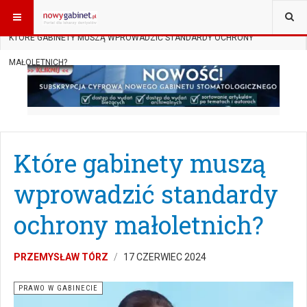
JESTEŚ TUTAJ:
START
AKTUALNOŚCI
PRAWO W GABINECIE
KTÓRE GABINETY MUSZĄ WPROWADZIĆ STANDARDY OCHRONY
MAŁOLETNICH?
Które gabinety muszą
wprowadzić standardy
ochrony małoletnich?
PRZEMYSŁAW TÓRZ
17 CZERWIEC 2024
PRAWO W GABINECIE